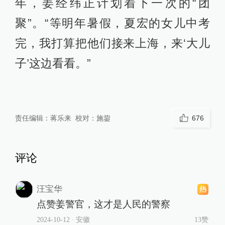
年，姜经纬正计划着下一次的“团
聚”。“等明年暑假，夏宏的女儿中考
完，我打算把他们接来上海，来‘大儿
子’这边看看。”
责任编辑：
蒋乐来
校对：
施鋆
676
评论
汪宝华
点赞姜警官，这才是人民的警察
2024-10-12
∙ 安徽
13赞