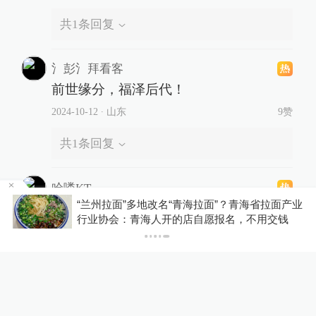
共
1
条回复
氵彭氵拜看客
前世缘分，福泽后代！
2024-10-12
∙ 山东
9赞
共
1
条回复
哈喽KT
产业
大爱无疆！
你有权知道更多
下载APP
钱
下载澎湃新闻客户端
2024-10-12
∙ 浙江
5赞
展开更多评论