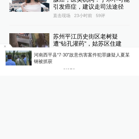
引发癌症，建议走司法途径
直击现场
23小时前
59
评
苏州平江历史街区老树疑
遭“钻孔灌药”，姑苏区住建
委：将持续跟进救助事宜
河南西平县“7·30”故意伤害案件犯罪嫌疑人夏某
直击现场
9小时前
122
评
钢被抓获
蔡皋领取国际安徒生奖，“在
孩子们心底种下真善美的种
子”
文化课
9小时前
59
评
从“福利枪”利益链到深层枪支
崇拜，泰国为何反复上演枪击
悲剧？