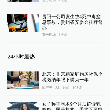
贵阳一公司发生致4死中毒窒
息事故，贵州省安委会挂牌督
办
直击现场
1天前
24小时最热
北京：非京籍家庭购房社保个
税缴纳年限下调为一年
地产界
23小时前
103
评
女子称丰胸术9个月后确诊乳
腺癌，医美机构：手术不可能