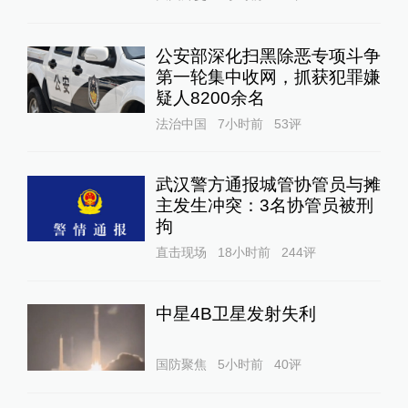
公安部深化扫黑除恶专项斗争
第一轮集中收网，抓获犯罪嫌
疑人8200余名
法治中国
7小时前
53
评
武汉警方通报城管协管员与摊
主发生冲突：3名协管员被刑
拘
直击现场
18小时前
244
评
中星4B卫星发射失利
国防聚焦
5小时前
40
评