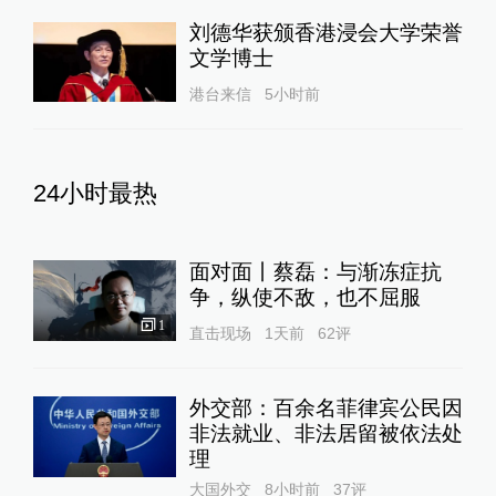
刘德华获颁香港浸会大学荣誉
文学博士
港台来信
5小时前
24小时最热
面对面丨蔡磊：与渐冻症抗
争，纵使不敌，也不屈服
1
直击现场
1天前
62
评
外交部：百余名菲律宾公民因
非法就业、非法居留被依法处
理
大国外交
8小时前
37
评