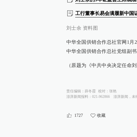
工行董事长易会满履新中国
刘士余 资料图
中华全国供销合作总社官网1月
中华全国供销合作总社党组副书
（原题为《中共中央决定任命刘
责任编辑：
薛冬霞
校对：
张艳
澎湃新闻报料：021-962866
澎湃新闻，未
1727
收藏