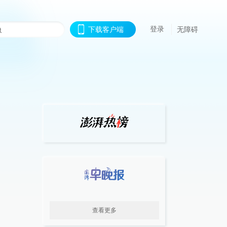
登录
下载客户端
无障碍
查看更多