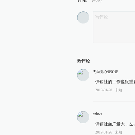
（
496
）
热评论
无尚无心壹加壹
供销社的工作也很重
2019-01-26
∙ 未知
cnbws
供销社面广量大，左
2019-01-26
∙ 未知