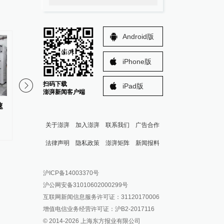
Android版
iPhone版
扫码下载
iPad版
澎湃新闻客户端
速
前瞻：受季节性扰动、国际大宗
3700余项创新成果将
商品价格波动，7月通胀水平或边
届国际发明展览会
关于澎湃
加入澎湃
联系我们
广告合作
际放缓
法律声明
隐私政策
澎湃矩阵
新闻报料
报料热线: 021-962866
澎湃新闻微博
沪ICP备14003370号
报料邮箱: news@thepaper.cn
澎湃新闻公众号
沪公网安备31010602000299号
澎湃新闻抖音号
互联网新闻信息服务许可证：31120170006
派生万物开放平台
增值电信业务经营许可证：沪B2-2017116
© 2014-
2026
上海东方报业有限公司
IP SHANGHAI