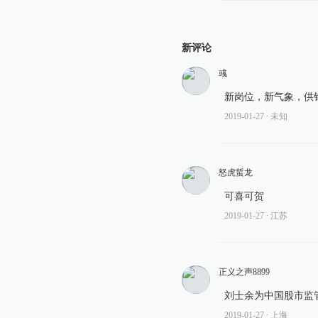
新评论
彧
新岗位，新气象，供
2019-01-27
∙ 未知
怒虎蜇龙
可喜可贺
2019-01-27
∙ 江苏
正义之声8899
刘士余为中国股市监
2019-01-27
∙ 上海