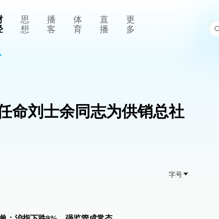
财
思
播
体
直
更
经
想
客
育
播
多
任命刘士余同志为供销总社
字号
单：沪指下跌9%，强监管成常态