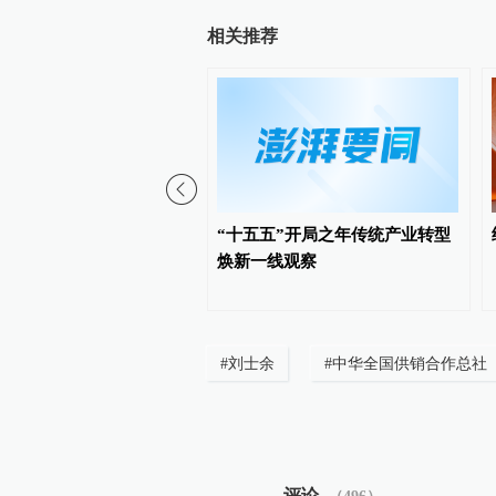
相关推荐
0余项创新成果将亮相第十二
“十五五”开局之年传统产业转型
发明展览会
焕新一线观察
#
刘士余
#
中华全国供销合作总社
评论