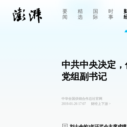
要
精
国
时
闻
选
际
事
中共中央决定，
党组副书记
中华全国供销合作总社官网
2019-01-26 17:07
财经上下游
>
刘士余的3年证监会主席成绩