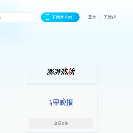
登录
下载客户端
无障碍
查看更多