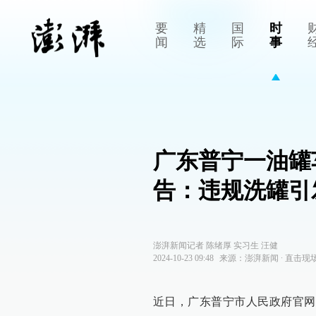
要
精
国
时
闻
选
际
事
广东普宁一油罐
告：违规洗罐引
澎湃新闻记者 陈绪厚 实习生 汪健
2024-10-23 09:48
来源：
澎湃新闻
∙
直击现
近日，广东普宁市人民政府官网公