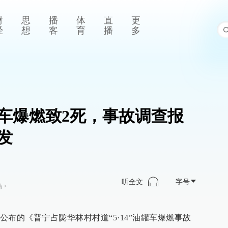
财
思
播
体
直
更
经
想
客
育
播
多
车爆燃致2死，事故调查报
发
听全文
字号
场
>
布的《普宁占陇华林村村道“5·14”油罐车爆燃事故