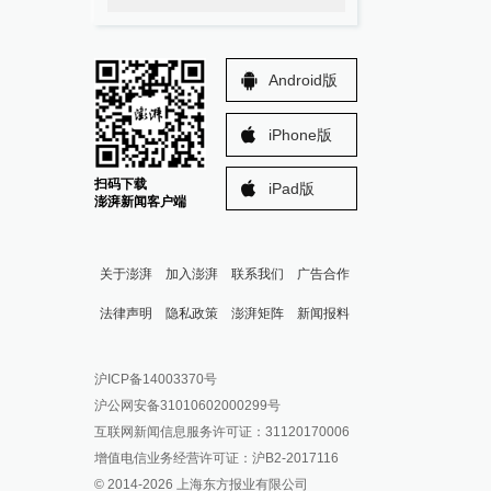
Android版
iPhone版
扫码下载
iPad版
澎湃新闻客户端
关于澎湃
加入澎湃
联系我们
广告合作
法律声明
隐私政策
澎湃矩阵
新闻报料
报料热线: 021-962866
澎湃新闻微博
沪ICP备14003370号
报料邮箱: news@thepaper.cn
澎湃新闻公众号
沪公网安备31010602000299号
澎湃新闻抖音号
互联网新闻信息服务许可证：31120170006
派生万物开放平台
增值电信业务经营许可证：沪B2-2017116
© 2014-
2026
上海东方报业有限公司
IP SHANGHAI