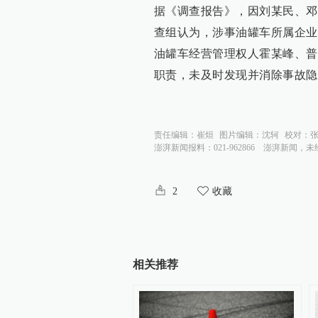
据《调查报告》，因刘某民、邓
查组认为，涉事油罐车所属企业
油罐车经营管理权人霍某峰、普
职责，未及时发现并消除事故隐
责任编辑：
崔烜
图片编辑：
沈轲
校对：
澎湃新闻报料：021-962866
澎湃新闻，未
2
收藏
相关推荐