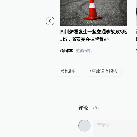
到一周，山西焦煤西曲矿
四川炉霍发生一起交通事故致5死
事故再停产：一人遇难
1伤，省安委会挂牌督办
#
油罐车
更多内容 >
#
油罐车
#
事故调查报告
评论
（
9
）