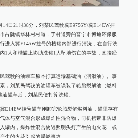
14日21时38分，刘某民驾驶冀E9756Y/冀E14EW挂
市占陇镇华林村村道，于村道旁的普宁市博通环保服
行进入冀E145W挂号的槽罐内部进行清洗，在自行洗
内1人和槽罐上协助洗罐1人坠地伤亡的事故，直接经
民驾驶的油罐车原本打算运输基础油（润滑油）。事
素，刘某民驾驶的油罐车被误装了轮胎裂解油（燃料
他油罐车后，刘某民便打算洗罐。
冀E14EW挂号罐车刚卸完轮胎裂解燃料油，罐里存有
气体与空气混合形成爆炸性混合物，司机携带非防爆
入罐内，爆炸性混合物遇照明头灯产生的电火花，或
产生的火花引起的爆燃事故。