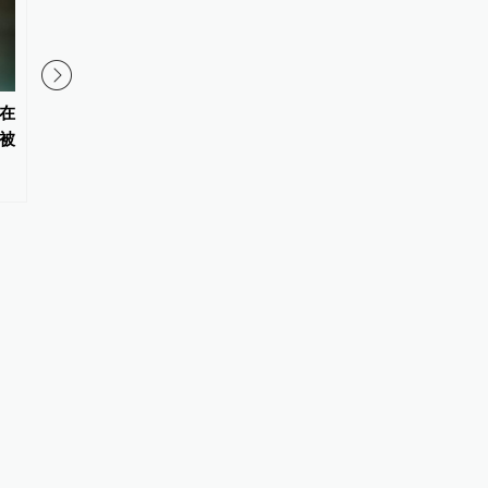
在
广东佛山通报“废品场有残障务工
复产不到一周，山西焦
被
人员”：现场有5人，将从严处置
因安全事故再停产：一