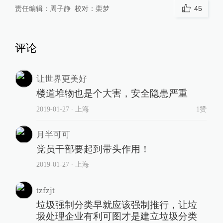
责任编辑：
周子静
校对：
栾梦
45
评论
让世界更美好
楼道堆物也是个大害，安全隐患严重
2019-01-27
∙ 上海
1赞
月半可可
党员干部要起到带头作用！
2019-01-27
∙ 上海
tzfzjt
垃圾强制分类早就应该强制推行，让垃
圾处理企业有利可图才是建立垃圾分类