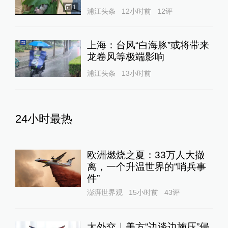
1
浦江头条
12小时前
12
评
上海：台风“白海豚”或将带来
龙卷风等极端影响
浦江头条
13小时前
24小时最热
欧洲燃烧之夏：33万人大撤
离，一个升温世界的“哨兵事
件”
澎湃世界观
15小时前
43
评
大外交｜美方“边谈边施压”侵