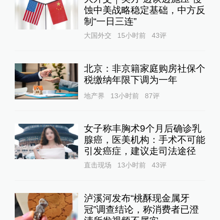
蚀中美战略稳定基础，中方反
制“一日三连”
大国外交
15小时前
43
评
北京：非京籍家庭购房社保个
税缴纳年限下调为一年
地产界
13小时前
87
评
女子称丰胸术9个月后确诊乳
腺癌，医美机构：手术不可能
引发癌症，建议走司法途径
直击现场
13小时前
43
评
泸溪河发布“桃酥现金属牙
冠”调查结论，称消费者已澄