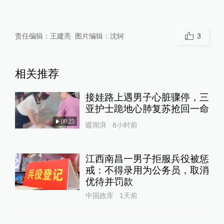
责任编辑：
王建亮
图片编辑：
沈轲
3
相关推荐
接娃路上遇男子心脏骤停，三
亚护士跪地心肺复苏抢回一命
00:25
暖闻湃
8小时前
江西南昌一男子拒服兵役被惩
戒：不得录用为公务员，取消
优待并罚款
中国政库
1天前