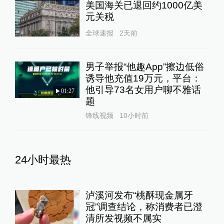
美国海关已退回约1000亿美
元关税
全球速报
2天前
男子举报“他趣App”擦边低俗
诱导他充值19万元，平台：
他引导73名女用户聊不雅话
01:27
题
锋线视频
10小时前
24小时最热
泸溪河发布“桃酥现金属牙
冠”调查结论，称消费者已澄
清所发视频不属实