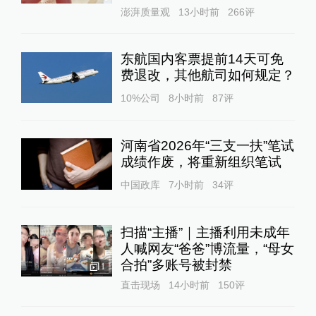
澎湃质量观
13小时前
266
评
东航国内客票提前14天可免
费退改，其他航司如何规定？
10%公司
8小时前
87
评
河南省2026年“三支一扶”笔试
成绩作废，将重新组织笔试
中国政库
7小时前
34
评
扫描“主播”｜主播利用未成年
人喊网友“爸爸”博流量，“母女
合拍”多账号被封禁
1
直击现场
14小时前
150
评