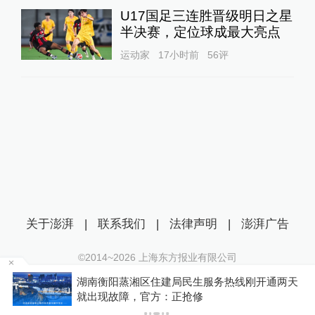
U17国足三连胜晋级明日之星
半决赛，定位球成最大亮点
运动家
17小时前
56
评
关于澎湃
|
联系我们
|
法律声明
|
澎湃广告
©2014~
2026
上海东方报业有限公司
沪ICP证：沪B2-20170116 | 沪ICP备14003370号
为
湖南衡阳蒸湘区住建局民生服务热线刚开通两天
互联网新闻信息服务许可证：31120170006
就出现故障，官方：正抢修
沪公网安备 31010602000299号