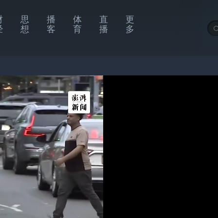
财
思
播
体
直
更
经
想
客
育
播
多