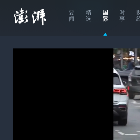
要
精
国
时
闻
选
际
事