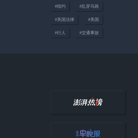
#
纽约
#
乱穿马路
#
美国法律
#
美国
00:33
日元跌跌不休，美日联手干预汇
#
行人
#
交通事故
市，特朗普：日本对我们不错，
除了珍珠港事件
01:14
明查｜伊朗报复乌克兰现场？实
为纽约一处公寓起火现场