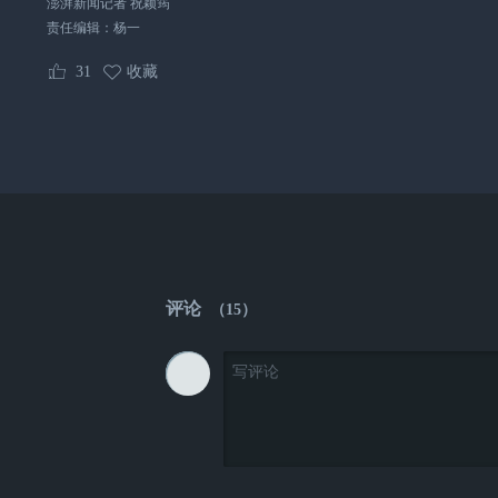
澎湃新闻记者 祝颖筠
责任编辑：
杨一
31
收藏
评论
（
15
）