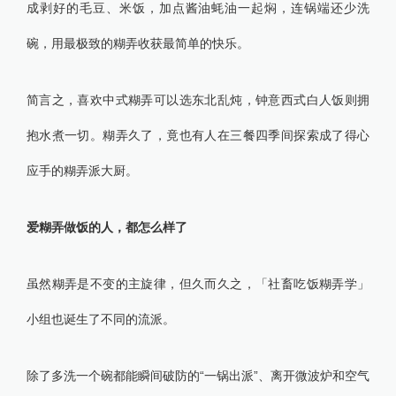
成剥好的毛豆、米饭，加点酱油蚝油一起焖，连锅端还少洗
碗，用最极致的糊弄收获最简单的快乐。
简言之，喜欢中式糊弄可以选东北乱炖，钟意西式白人饭则拥
抱水煮一切。糊弄久了，竟也有人在三餐四季间探索成了得心
应手的糊弄派大厨。
爱糊弄做饭的人，都怎么样了
虽然糊弄是不变的主旋律，但久而久之，「社畜吃饭糊弄学」
小组也诞生了不同的流派。
除了多洗一个碗都能瞬间破防的“一锅出派”、离开微波炉和空气