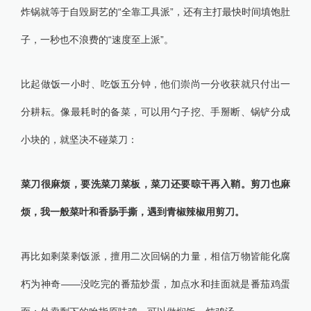
炸锅就等于自毁厨艺的“全靠工具派”，还有主打最快时间填饱肚
子，一秒也不浪费的“速度至上派”。
比起做饭一小时、吃饭五分钟，他们崇尚一分收获就只付出一
分耕耘。像最耗时的备菜，可以用勺子挖、手掰断、锅铲分成
小块的，就坚决不碰菜刀：
菜刀很麻烦，要洗菜刀菜板，菜刀还要晾干再入鞘。剪刀也麻
烦，我一般菜叶和香肠手撕，遇到青椒辣椒用剪刀。
再比如剩菜剩饭派，擅用二次回锅的力量，相信万物皆能化腐
朽为神奇——没吃完的番茄炒蛋，加点水和挂面就是番茄鸡蛋