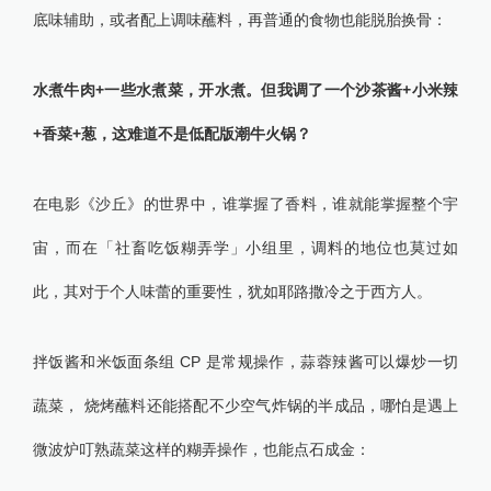
底味辅助，或者配上调味蘸料，再普通的食物也能脱胎换骨：
水煮牛肉+一些水煮菜，开水煮。但我调了一个沙茶酱+小米辣
+香菜+葱，这难道不是低配版潮牛火锅？
在电影《沙丘》的世界中，谁掌握了香料，谁就能掌握整个宇
宙，而在「社畜吃饭糊弄学」小组里，调料的地位也莫过如
此，其对于个人味蕾的重要性，犹如耶路撒冷之于西方人。
拌饭酱和米饭面条组 CP 是常规操作，蒜蓉辣酱可以爆炒一切
蔬菜， 烧烤蘸料还能搭配不少空气炸锅的半成品，哪怕是遇上
微波炉叮熟蔬菜这样的糊弄操作，也能点石成金：