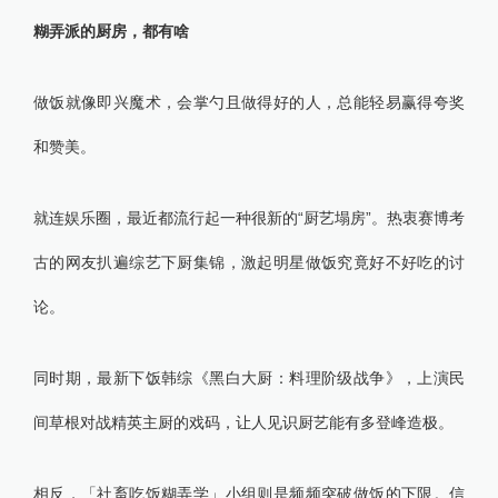
糊弄派的厨房，都有啥
做饭就像即兴魔术，会掌勺且做得好的人，总能轻易赢得夸奖
和赞美。
就连娱乐圈，最近都流行起一种很新的“厨艺塌房”。热衷赛博考
古的网友扒遍综艺下厨集锦，激起明星做饭究竟好不好吃的讨
论。
同时期，最新下饭韩综《黑白大厨：料理阶级战争》，上演民
间草根对战精英主厨的戏码，让人见识厨艺能有多登峰造极。
相反，「社畜吃饭糊弄学」小组则是频频突破做饭的下限。信