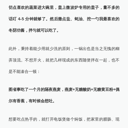
切点喜欢的蔬菜进大碗里，盖上微波炉专用的盖子，量不多的
话叮 4-5 分钟就够了。然后撒点盐、蚝油、挖一勺我最喜欢的
冬阴功酱，拌匀就可以吃了。
此外，秉持着能少用就少洗的原则，一锅出也是当之无愧的糊
弄顶流。不想开火，就把几样现成的东西随便拌在一起，也不
是不能凑合一顿：
图省事吃了一个月的隔夜燕麦，燕麦+无糖酸奶+无糖黄豆粉+偶
尔有香蕉，有时候会想吐。
想要吃点热乎的，就打开电饭煲做个焖饭，把家里的腊肠、现