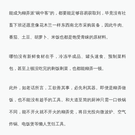
能成为糊弄派“碗中客”的，都要能足够容易获取到，毕竟没有社
畜下班还愿意像花木兰一样东西南北市采购装备，因此牛肉、
番茄、土豆、胡萝卜、米饭也都是饱受青睐的原材料。
哪怕没有新鲜食材在手，冷冻半成品、罐头速食、预制菜料
包，甚至上顿没吃完的剩饭剩菜，也都能糊弄一顿。
此外，如老话所言，工欲善其事，必先利其器。即便是糊弄做
饭，也不能没有趁手的工具。和大道至简的厨神只需一口铁锅
不同，能不开火就不开火的糊弄党，将目光投向微波炉、空气
炸锅、电饭煲等懒人烹饪工具。