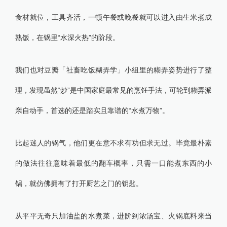
食材就位，工具齐活，一顿午餐或晚餐就可以进入由生米煮成
熟饭，在锅里“水深火热”的阶段。
我们也对豆瓣「社畜吃饭糊弄学」小组里的糊弄姿势进行了整
理，发现虽然“炒”是中国家庭最常见的烹饪手法，可轮到糊弄派
亲自动手，首选的还是踏实且靠谱的“水煮万物”。
比起迷人的锅气，他们更在意不求有功但求无过。毕竟最朴素
的做法往往意味着最低的翻车概率，只需一口能煮东西的小
锅，就仿佛拥有了打开厨艺之门的钥匙。
从平平无奇只加油盐的水煮菜，进阶到浓汤宝、火锅底料来当