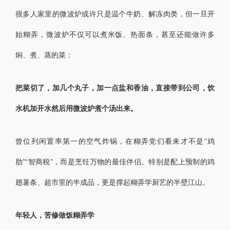
很多人家里的微波炉或许只是温个牛奶、解冻肉类，但一旦开
始糊弄，微波炉不仅可以煮米饭、热面条，甚至还能做许多
焖、煮、蒸的菜：
把菜切了，加几个丸子，加一点盐和香油，直接带到公司，饮
水机加开水然后用微波炉煮个汤出来。
曾位列闲置率第一的空气炸锅，在糊弄党们看来才不是“鸡
肋”“智商税”，而是烹饪万物的最佳伴侣。特别是配上预制的鸡
翅薯条、超市里的半成品，更是撑起糊弄学厨艺的半壁江山。
年轻人，苦修做饭糊弄学