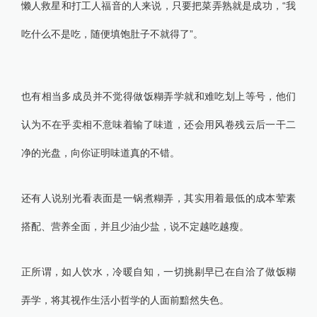
懒人救星和打工人福音的人来说，只要把菜弄熟就是成功，“我
吃什么不是吃，随便填饱肚子不就得了”。
也有相当多成员并不觉得做饭糊弄学就和难吃划上等号，他们
认为不在乎卖相不意味着输了味道，还会用风卷残云后一干二
净的光盘，向你证明味道真的不错。
还有人说别光看表面是一锅煮糊弄，其实用着最低的成本荤素
搭配、营养全面，并且少油少盐，说不定越吃越瘦。
正所谓，如人饮水，冷暖自知，一切挑剔早已在自洽了做饭糊
弄学，将其视作生活小哲学的人面前黯然失色。