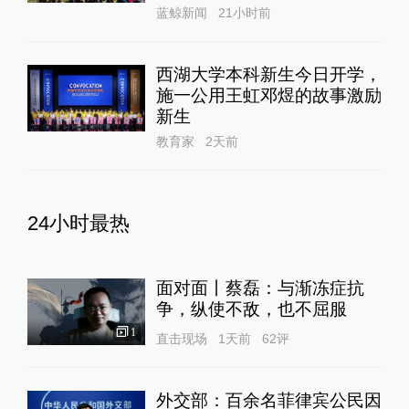
蓝鲸新闻
21小时前
西湖大学本科新生今日开学，
施一公用王虹邓煜的故事激励
新生
教育家
2天前
24小时最热
面对面丨蔡磊：与渐冻症抗
争，纵使不敌，也不屈服
1
直击现场
1天前
62
评
外交部：百余名菲律宾公民因