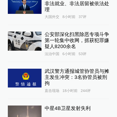
非法就业、非法居留被依法处
理
大国外交
8小时前
37
评
公安部深化扫黑除恶专项斗争
第一轮集中收网，抓获犯罪嫌
疑人8200余名
法治中国
6小时前
53
评
武汉警方通报城管协管员与摊
主发生冲突：3名协管员被刑
拘
直击现场
18小时前
244
评
中星4B卫星发射失利