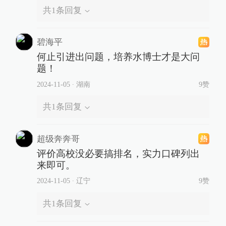
共
1
条回复
碧海平
何止引进出问题，培养水博士才是大问
题！
2024-11-05
∙ 湖南
9赞
共
1
条回复
超级奔奔哥
评价高校没必要搞排名，实力口碑列出
来即可。
2024-11-05
∙ 辽宁
9赞
共
1
条回复