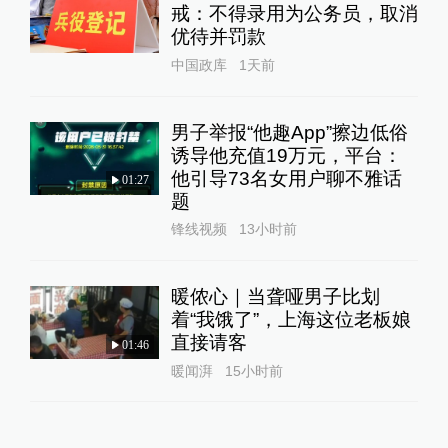
戒：不得录用为公务员，取消
优待并罚款
中国政库
1天前
男子举报“他趣App”擦边低俗
诱导他充值19万元，平台：
他引导73名女用户聊不雅话
01:27
题
锋线视频
13小时前
暖侬心｜当聋哑男子比划
着“我饿了”，上海这位老板娘
直接请客
01:46
暖闻湃
15小时前