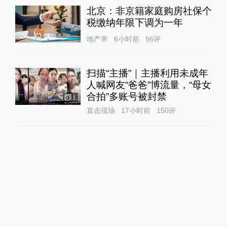
北京：非京籍家庭购房社保个
税缴纳年限下调为一年
地产界
6小时前
56
评
扫描“主播”｜主播利用未成年
人喊网友“爸爸”博流量，“母女
合拍”多账号被封禁
1
直击现场
17小时前
150
评