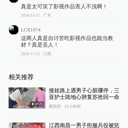
真是太可笑了影视作品害人不浅啊！
2024-11-12
∙ 广东
LCX1974
这两人真是自讨苦吃影视作品也能当教
材？真是丢人！
2024-11-12
∙ 江西
相关推荐
接娃路上遇男子心脏骤停，三
亚护士跪地心肺复苏抢回一命
00:25
暖闻湃
11小时前
江西南昌一男子拒服兵役被惩