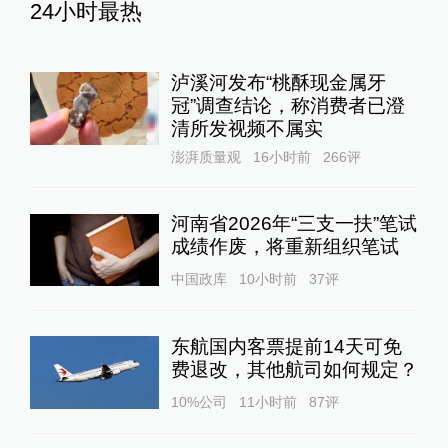
24小时最热
泸溪河发布“桃酥现金属牙
冠”调查结论，称消费者已澄
清所发视频不属实
澎湃质量观
16小时前
266
评
河南省2026年“三支一扶”笔试
成绩作废，将重新组织笔试
中国政库
10小时前
37
评
东航国内客票提前14天可免
费退改，其他航司如何规定？
10%公司
11小时前
87
评