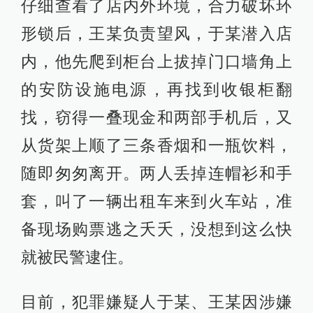
仔细查看了店内外环境，合力破坏环
形锁后，王某负责望风，于某潜入店
内，他先爬到柜台上拔掉门口墙角上
的安防设施电源，再找到收银柜翻
找，窃得一叠现金和两部手机后，又
从货架上顺了三条香烟和一瓶饮料，
随即匆匆离开。两人丢掉连帽衫和手
套，叫了一辆出租车来到火车站，准
备现场购票逃之夭夭，没想到这么快
就被民警逮住。
目前，犯罪嫌疑人于某、王某因涉嫌