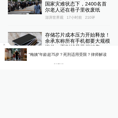
国家灾难状态下，2400名首
尔老人还在巷子里收废纸
澎湃世界观
17小时前
210
评
存储芯片成本压力开始释放！
余承东称所有手机都要大规模
涨价，否则就是亏损销售
罕
“梅姨”年龄超75岁？死刑适用受限？律师解读
10%公司
13小时前
56
评
DeepSeek宣布大幅涨价，业
内人士预计V4 Pro正式版即
将发布
10%公司
14小时前
69
评
“抗生素牛蛙”后续：多地开展
牛蛙食品安全检查或专项行动