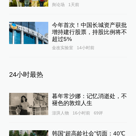
舆论场
1天前
今年首次！中国长城资产获批
增持建行股票，持股比例将不
超过5%
金改实验室
14小时前
24小时最热
暮年常沙娜：记忆消逝处，不
褪色的敦煌人生
澎湃人物
16小时前
69
评
韩国“超高龄社会”切面：40℃