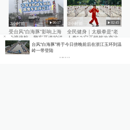
00:17
02:45
3小时前
2小时前
受台风“白海豚”影响上海
全民健身｜太极拳是“老
轮渡停航，警车开道护送
人拳”？它正悄然改变这
非机动车过江
座城市
台风“白海豚”将于今日傍晚前后在浙江玉环到温
P
岭一带登陆
01:08
00:44
2小时前
5小时前
乒乓嘉年华覆盖全城，邓
9岁男孩在浙江温岭被海
亚萍：这是以球会友的盛
浪卷走，目击者：台风天
宴
已设好围栏，一家四口翻
入时保安曾喊话劝阻