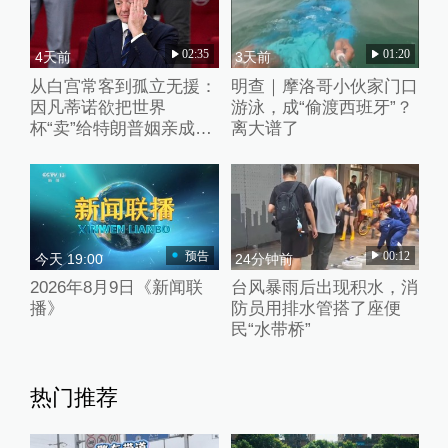
02:35
01:20
4天前
3天前
从白宫常客到孤立无援：
明查｜摩洛哥小伙家门口
因凡蒂诺欲把世界
游泳，成“偷渡西班牙”？
杯“卖”给特朗普姻亲成足
离大谱了
坛“公敌”
预告
00:12
今天 19:00
24分钟前
2026年8月9日《新闻联
台风暴雨后出现积水，消
播》
防员用排水管搭了座便
民“水带桥”
热门推荐