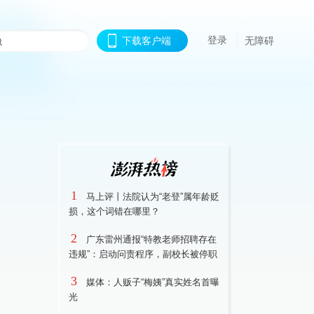
登录
下载客户端
无障碍
1
马上评丨法院认为“老登”属年龄贬
损，这个词错在哪里？
2
广东雷州通报“特教老师招聘存在
违规”：启动问责程序，副校长被停职
3
媒体：人贩子“梅姨”真实姓名首曝
光