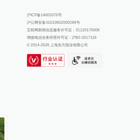
报料热线: 021-962866
澎湃新闻微博
沪ICP备14003370号
报料邮箱: news@thepaper.cn
澎湃新闻公众号
沪公网安备31010602000299号
澎湃新闻抖音号
互联网新闻信息服务许可证：31120170006
派生万物开放平台
增值电信业务经营许可证：沪B2-2017116
© 2014-
2026
上海东方报业有限公司
IP SHANGHAI
SIXTH TONE