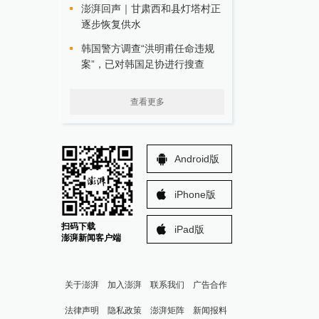
澎湃回声｜甘肃西和县灯塔村正
逐步恢复供水
韩国警方调查“洪明甫任命违规
案”，已对韩国足协进行搜查
查看更多
Android版
iPhone版
扫码下载
iPad版
澎湃新闻客户端
关于澎湃
加入澎湃
联系我们
广告合作
法律声明
隐私政策
澎湃矩阵
新闻报料