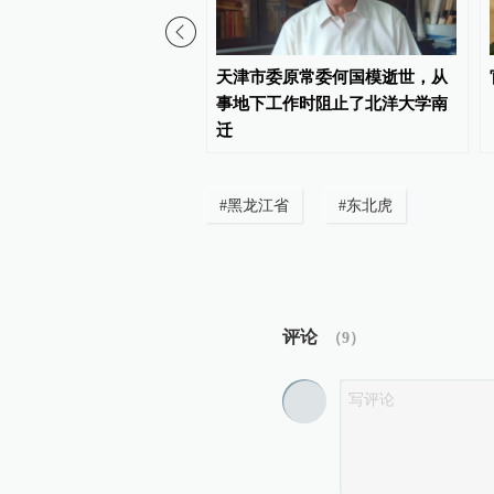
01:34
在上海两大机场户外工作
天津市委原常委何国模逝世，从
多热？
事地下工作时阻止了北洋大学南
迁
#
黑龙江省
#
东北虎
评论
（
9
）