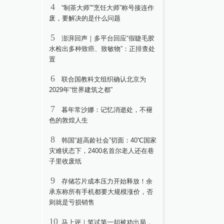
4
“制茶大师”“烹饪大师”称号接连作
废，要解决的是什么问题
5
澎湃回声｜多平台回应“假睫毛胶
水检出多种致癌、致敏物”：正排查处
置
6
联合国教科文组织确认北京为
2029年“世界建筑之都”
7
暮年常沙娜：记忆消逝处，不褪
色的敦煌人生
8
韩国“超高龄社会”切面：40℃国家
灾难状态下，2400名首尔老人还在巷
子里收废纸
9
存储芯片成本压力开始释放！余
承东称所有手机都要大规模涨价，否
则就是亏损销售
10
马上评｜笔试第一却被劝出局，