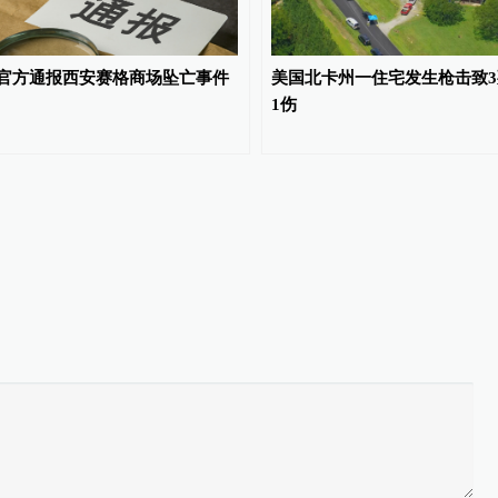
官方通报西安赛格商场坠亡事件
美国北卡州一住宅发生枪击致3
1伤