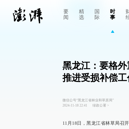
要
精
国
时
闻
选
际
事
黑龙江：要格外
推进受损补偿工
微信公号“黑龙江省林业和草原局”
2024-11-18 22:41
绿政公署
>
11月18日，黑龙江省林草局