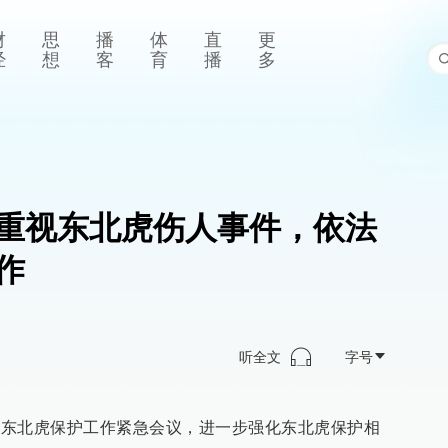
财
思
播
体
直
更
经
想
客
育
播
多
重视东北虎伤人事件，依法
作
听全文
字号
召开东北虎保护工作紧急会议，进一步强化东北虎保护相