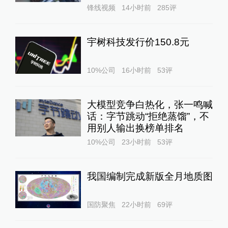
锋线视频
14小时前
285
评
宇树科技发行价150.8元
10%公司
16小时前
53
评
大模型竞争白热化，张一鸣喊
话：字节跳动“拒绝蒸馏”，不
用别人输出换榜单排名
10%公司
23小时前
53
评
我国编制完成新版全月地质图
国防聚焦
22小时前
69
评