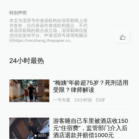
特别声明
本文为澎湃号作者或机构在澎湃新闻上传
并发布，仅代表该作者或机构观点，不代
表澎湃新闻的观点或立场，澎湃新闻仅提
供信息发布平台。申请澎湃号请用电脑访
问https://renzheng.thepaper.cn。
24小时最热
“梅姨”年龄超75岁？死刑适用
受限？律师解读
一号专案
13小时前
53
评
游客睡自己车里被酒店收150
元“住宿费”，监管部门介入后
酒店退款并赔偿1000元
00:19