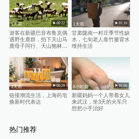
00:22
01:16
1天前
1天前
游客在新疆巴音布鲁克偶
甘肃陇南一村庄季节性缺
遇野生鹿群，拍下天山马
水，七旬老人靠竹篓背水
鹿母子同行、天山狍林间
维持生活
探头罕见影像
00:29
01:00
3天前
8小时前
链接潮流生活，上海药皂
新疆妈妈一个人带着女儿
焕新时代表达
来武汉，坐3天的火车只
想把小手治好
热门推荐