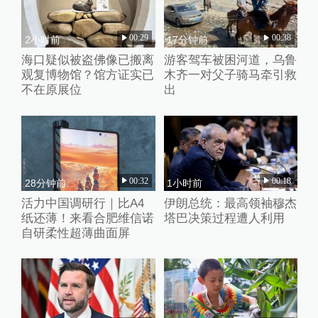
00:29
00:38
2小时前
17分钟前
海口疑似被盗佛像已搬离
游客驾车被困河道，乌鲁
观复博物馆？馆方证实已
木齐一对父子骑马牵引救
不在原展位
出
00:32
00:18
28分钟前
1小时前
活力中国调研行｜比A4
伊朗总统：最高领袖穆杰
纸还薄！来看合肥维信诺
塔巴决策过程遭人利用
自研柔性超薄曲面屏