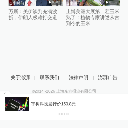
00:07
01:55
1小时前
1小时前
万斯：美伊谈判充满波
上博美洲大展第二茬玉米
折，伊朗人极难打交道
熟了！植物专家讲述从古
到今的玉米
关于澎湃
|
联系我们
|
法律声明
|
澎湃广告
©2014~
2026
上海东方报业有限公司
沪ICP证：沪B2-20170116 | 沪ICP备14003370号
技发行价150.8元
【社论】安
互联网新闻信息服务许可证：31120170006
沪公网安备 31010602000299号