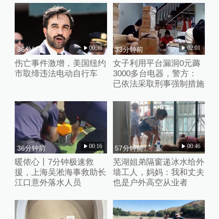
00:36
02:01
36分钟前
33分钟前
伤亡事件激增，美国纽约
女子利用平台漏洞0元薅
市取缔违法电动自行车
3000多台电器，警方：
已依法采取刑事强制措施
00:16
00:46
36分钟前
57分钟前
暖侬心丨7分钟极速救
芜湖姐弟隔窗递冰水给外
援，上海吴淞海事救助长
墙工人，妈妈：我和丈夫
江口意外落水人员
也是户外高空从业者