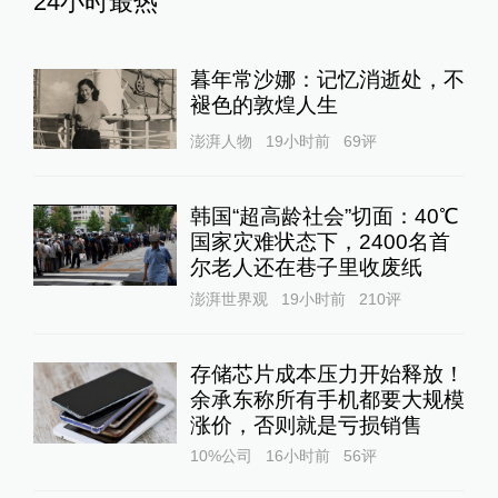
24小时最热
暮年常沙娜：记忆消逝处，不
褪色的敦煌人生
澎湃人物
19小时前
69
评
韩国“超高龄社会”切面：40℃
国家灾难状态下，2400名首
尔老人还在巷子里收废纸
澎湃世界观
19小时前
210
评
存储芯片成本压力开始释放！
余承东称所有手机都要大规模
涨价，否则就是亏损销售
10%公司
16小时前
56
评