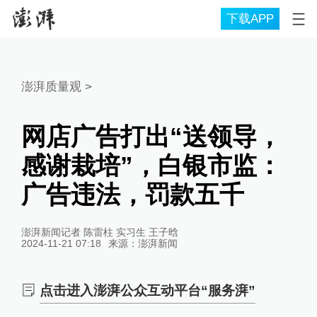
下载APP
澎湃质量观
>
网店广告打出“送领导，
感谢栽培”，白银市监：
广告违法，罚款五千
澎湃新闻记者 陈雷柱 实习生 王子晗
2024-11-21 07:18
来源：
澎湃新闻
点击进入澎湃公众互动平台“服务湃”