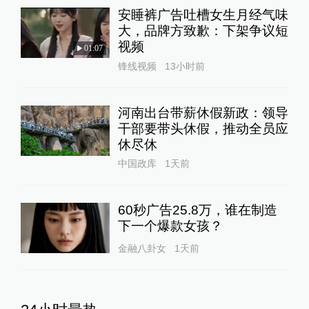
安睡裤广告吐槽女生月经气味
大，品牌方致歉：下架争议短
视频
01:07
锋线视频
13小时前
河南出台带薪休假新政：领导
干部要带头休假，推动全员应
休尽休
中国政库
1天前
60秒广告25.8万，谁在制造
下一个爆款女孩？
金融八卦女
1天前