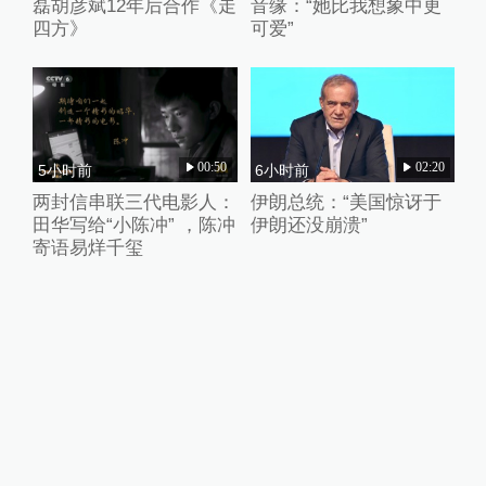
磊胡彦斌12年后合作《走
音缘：“她比我想象中更
四方》
可爱”
00:50
02:20
5小时前
6小时前
两封信串联三代电影人：
伊朗总统：“美国惊讶于
田华写给“小陈冲” ，陈冲
伊朗还没崩溃”
寄语易烊千玺