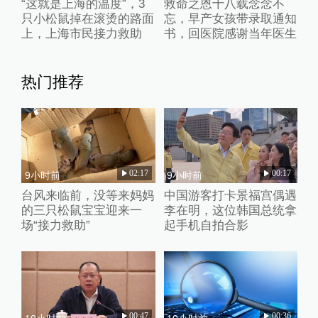
“这就是上海的温度”，3
救命之恩十八载念念不
只小松鼠掉在滚烫的路面
忘，早产女孩带录取通知
上，上海市民接力救助
书，回医院感谢当年医生
热门推荐
02:17
00:17
9小时前
9小时前
台风来临前，没等来妈妈
中国游客打卡景福宫偶遇
的三只松鼠宝宝迎来一
李在明，这位韩国总统拿
场“接力救助”
起手机自拍合影
00:47
00:36