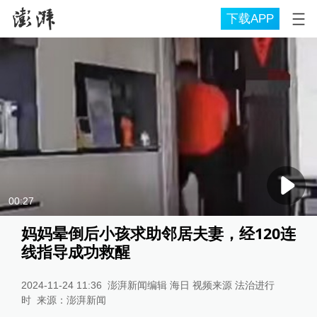
下载APP
00:27
妈妈晕倒后小孩求助邻居夫妻，经120连
线指导成功救醒
2024-11-24 11:36
澎湃新闻编辑 海日 视频来源 法治进行
时
来源：
澎湃新闻