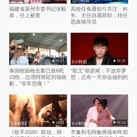
10小时前
10小时前
福建省泉州市委书记张毅
高校任免通知引关注：科
恭，任上被查
长、主任自愿辞职，转任
思政辅导员
00:23
01:20
10小时前
5小时前
泰国校园枪击案已致6死
“歌王”胡彦斌：不放弃梦
23伤，总理阿努廷到场致
想，总有一天你会做到的
歉，“非常悲痛！”
01:23
01:14
5小时前
5小时前
《歌手2026》联动，韩
齐豫和毛阿敏再续40年前