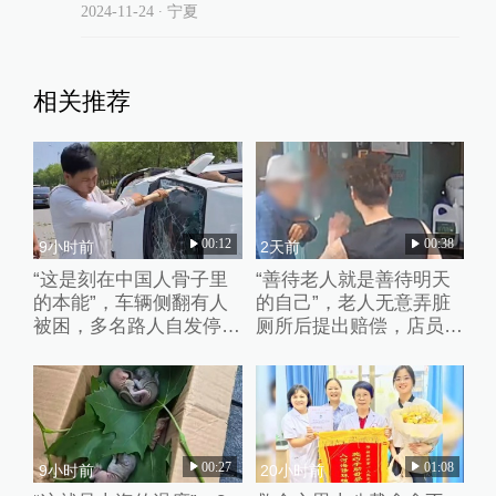
2024-11-24
∙ 宁夏
相关推荐
00:12
00:38
9小时前
2天前
“这是刻在中国人骨子里
“善待老人就是善待明天
的本能”，车辆侧翻有人
的自己”，老人无意弄脏
被困，多名路人自发停车
厕所后提出赔偿，店员婉
破窗救人
拒并默默打扫干净
00:27
01:08
9小时前
20小时前