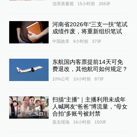
澎湃质量观
15小时前
266
评
河南省2026年“三支一扶”笔试
成绩作废，将重新组织笔试
中国政库
9小时前
37
评
东航国内客票提前14天可免
费退改，其他航司如何规定？
10%公司
10小时前
87
评
扫描“主播”｜主播利用未成年
人喊网友“爸爸”博流量，“母女
合拍”多账号被封禁
1
直击现场
16小时前
150
评