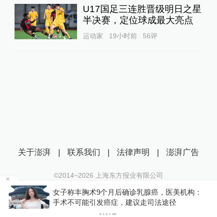
U17国足三连胜晋级明日之星
半决赛，定位球成最大亮点
运动家
19小时前
56
评
关于澎湃
|
联系我们
|
法律声明
|
澎湃广告
©2014~
2026
上海东方报业有限公司
沪ICP证：沪B2-20170116 | 沪ICP备14003370号
金舰
女子称丰胸术9个月后确诊乳腺癌，医美机构：
互联网新闻信息服务许可证：31120170006
手术不可能引发癌症，建议走司法途径
沪公网安备 31010602000299号