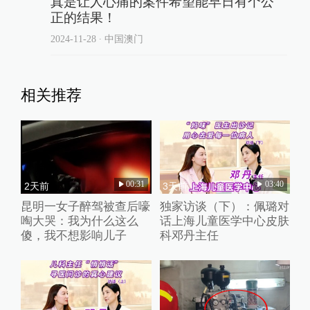
真是让人心痛的案件希望能早日有个公
正的结果！
2024-11-28
∙ 中国澳门
相关推荐
00:31
03:40
2天前
3天前
昆明一女子醉驾被查后嚎
独家访谈（下）：佩璐对
啕大哭：我为什么这么
话上海儿童医学中心皮肤
傻，我不想影响儿子
科邓丹主任