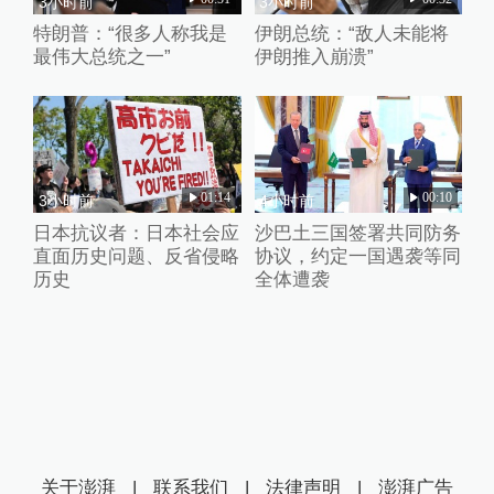
3小时前
3小时前
特朗普：“很多人称我是
伊朗总统：“敌人未能将
最伟大总统之一”
伊朗推入崩溃”
01:14
00:10
3小时前
4小时前
日本抗议者：日本社会应
沙巴土三国签署共同防务
直面历史问题、反省侵略
协议，约定一国遇袭等同
历史
全体遭袭
关于澎湃
|
联系我们
|
法律声明
|
澎湃广告