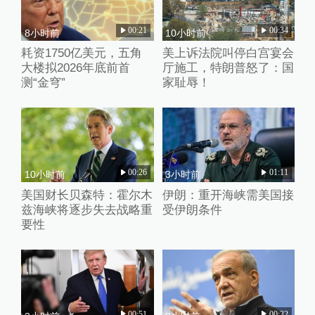
00:21
00:34
8小时前
10小时前
耗资1750亿美元，五角
美上诉法院叫停白宫宴会
大楼拟2026年底前首
厅施工，特朗普怒了：国
测“金穹”
家耻辱！
00:26
01:11
10小时前
3小时前
美国财长贝森特：霍尔木
伊朗：重开海峡需美国接
兹海峡将逐步失去战略重
受伊朗条件
要性
00:51
00:32