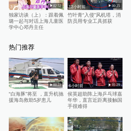
02:52
00:25
3天前
12小时前
独家访谈（上）：跟着佩
竹叶青“入侵”风机塔，消
璐一起与对话上海儿童医
防员用专业工具抓获
学中心邓丹主任
热门推荐
00:22
01:29
6小时前
6小时前
“白海豚”将至 ，直升机驰
侯英超助阵上海乒乓球嘉
援海岛救助5岁患儿
年华，直言近距离接触国
手很难得