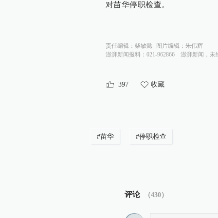
对苗华停职检查。
责任编辑：
柴敏懿
图片编辑：
朱伟辉
澎湃新闻报料：021-962866
澎湃新闻，未
397
收藏
#
苗华
#
停职检查
评论
（
430
）