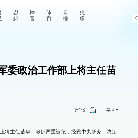
财
思
播
体
直
更
经
想
客
育
播
多
军委政治工作部上将主任苗
听全文
字号
上将主任苗华，涉嫌严重违纪，经党中央研究，决定