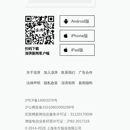
Android版
iPhone版
扫码下载
iPad版
澎湃新闻客户端
关于澎湃
加入澎湃
联系我们
广告合作
法律声明
隐私政策
澎湃矩阵
新闻报料
报料热线: 021-962866
澎湃新闻微博
沪ICP备14003370号
报料邮箱: news@thepaper.cn
澎湃新闻公众号
沪公网安备31010602000299号
澎湃新闻抖音号
互联网新闻信息服务许可证：31120170006
派生万物开放平台
增值电信业务经营许可证：沪B2-2017116
© 2014-
2026
上海东方报业有限公司
IP SHANGHAI