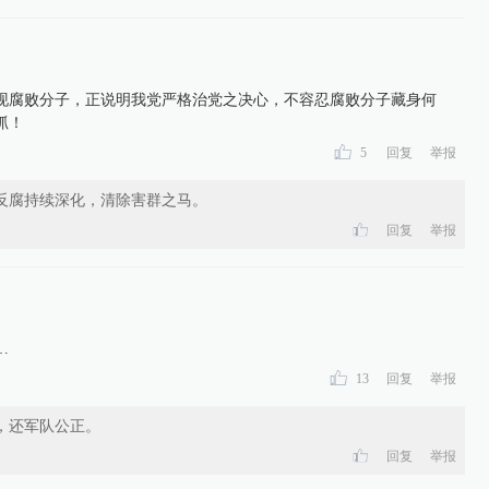
现腐败分子，正说明我党严格治党之决心，不容忍腐败分子藏身何
抓！
5
回复
举报
反腐持续深化，清除害群之马。
回复
举报
…
13
回复
举报
，还军队公正。
回复
举报