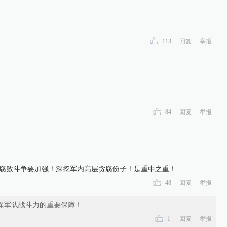
113
回复
举报
84
回复
举报
反腐败斗争要加强！深挖军内高层贪腐份子！是重中之重！
48
回复
举报
保军队战斗力的重要保障！
1
回复
举报