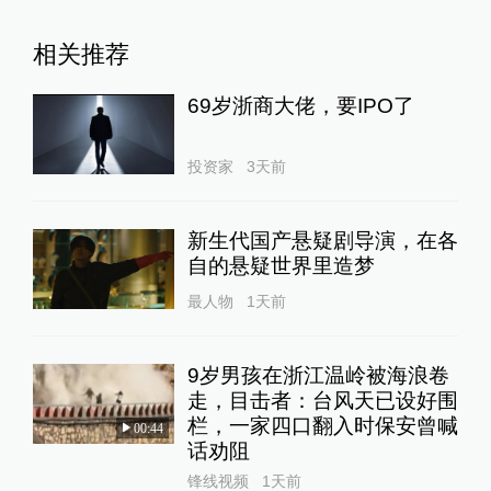
相关推荐
69岁浙商大佬，要IPO了
投资家
3天前
新生代国产悬疑剧导演，在各
自的悬疑世界里造梦
最人物
1天前
9岁男孩在浙江温岭被海浪卷
走，目击者：台风天已设好围
栏，一家四口翻入时保安曾喊
00:44
话劝阻
锋线视频
1天前