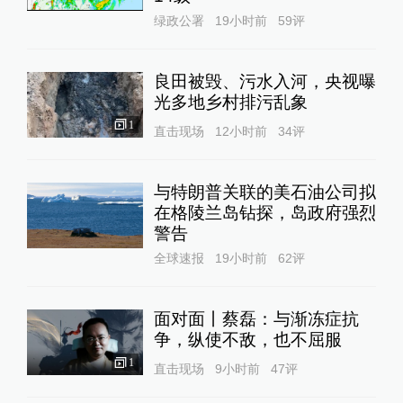
绿政公署
19小时前
59
评
良田被毁、污水入河，央视曝
光多地乡村排污乱象
1
直击现场
12小时前
34
评
与特朗普关联的美石油公司拟
在格陵兰岛钻探，岛政府强烈
警告
全球速报
19小时前
62
评
面对面丨蔡磊：与渐冻症抗
争，纵使不敌，也不屈服
1
直击现场
9小时前
47
评