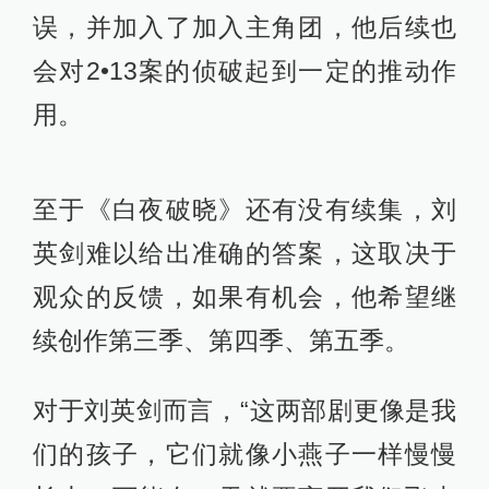
△ 曲弦出场
刘英剑直言，“这就是我们的设定，我
们不想让观众被镜头带跑偏了，也不
希望观众感觉到摄影风格太强烈。”
郜君然的人设则是高材生，但他还有
一个隐藏的身份，即关宏峰的小迷
弟，所以他看见关宏宇破案的表现大
跌眼镜，甚至内心泛起了嘀咕，“大名
鼎鼎的神探也不过如此”。
可等关宏峰出现时，郜君然的眼神都