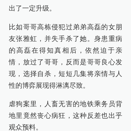
出这样的妥协仍然是为了找到2•13案
中杀害吴征一家五口的真凶。
曾经的菜鸟实习警察周舒桐这一季也
能独当一面，与虐待狂交手，在绑架
案中保护人质等表现都能看出她的成
长。
△ 周舒桐与虐待狂交手
为了让周舒桐更为立体化，刘英剑还
加入了她怀念刘长永，向陌生网友