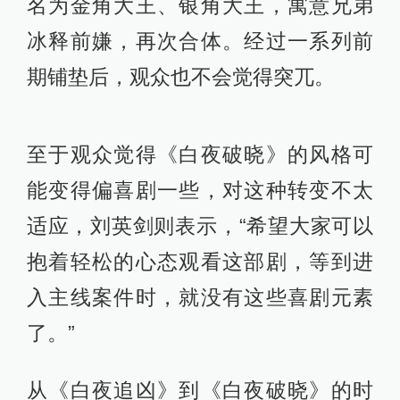
怼：“没看过《白夜追凶》吗？”这段剧
情堪称神来之笔，既照应了接下来的
故事脉络，又cue到了前作。
还有肺鱼老虎在第一季里被关宏峰炖