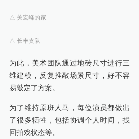
了。”
从《白夜追凶》到《白夜破晓》的时
间究竟有多长？
剧中仅过了2个小时零15分钟，而剧外
已然走过了七年，为了实现1:1复刻场
景，最大程度上给观众带来原汁原味
的感觉，主创团队堪称历经了“九九八
十一难”。
2022年重启项目时，美术团队告诉刘