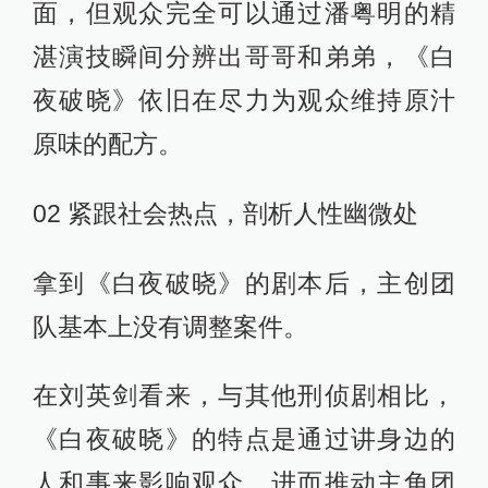
在筹备阶段，刘英剑就与团队着重研
究过这个问题，“我觉得观众对他们交
接的戏份已经看多了，太过熟悉，我
们在第二季中要想办法避免这些情
节。”
比如周巡在拐卖儿童案里追嫌疑人
时，武力值爆表的关宏宇瞬间登场，
还有关宏峰和杀手打完架浑身都是泥
后，关宏宇也立马照葫芦画瓢赶
来，“而他们具体的交接过程，我们是
留给观众想象的。”