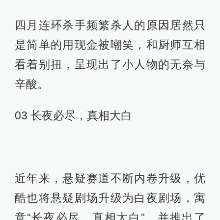
（其实是关宏峰）倾诉心事等情节。
在拷问人性方面，《白夜破晓》也做
出了一定升级。
比如哥哥高栋侵犯过弟弟高磊的女朋
友张雅虹，并失手杀了她。身患重病
的高磊在得知真相后，依然迫于亲
情，放过了哥哥，反而是哥哥良心发
现，选择自杀，短短几集将亲情与人
性的博弈展现得淋漓尽致。