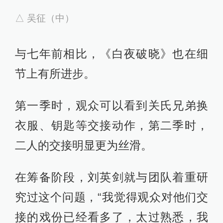
饰演周舒桐的梁缘已经晋升为宝妈，
接到拍戏通知时，她刚刚生完孩子两
个月。为了贴近角色，她半个月就瘦
了下来。
△ 梁缘饰演周舒桐
就连只出现几分钟的配角也要精准复
刻，饰演吴征的张建芳已经淡出了影
视圈，回到了老家工作，但剧组还是
找到了他，张建芳为了拍摄这部剧里