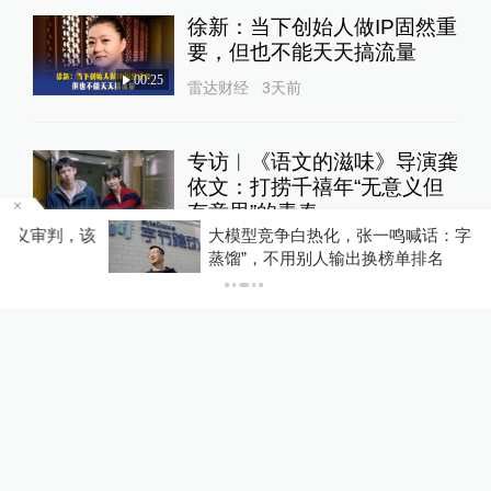
对于刘英剑而言，“这两部剧更像是我
们的孩子，它们就像小燕子一样慢慢
长大，可能有一天就要离开我们飞走
了，大家且看且珍惜吧。”
该
大模型竞争白热化，张一鸣喊话：字节跳动“拒绝
蒸馏”，不用别人输出换榜单排名
特别声明
本文为澎湃号作者或机构在澎湃新闻上传
并发布，仅代表该作者或机构观点，不代
表澎湃新闻的观点或立场，澎湃新闻仅提
供信息发布平台。申请澎湃号请用电脑访
1
问https://renzheng.thepaper.cn。
相关推荐
《雷雨》复排，导演杨立新：