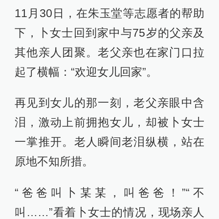
11月30日，在朱玉堂等志愿者的帮助
下，卜女士回到家中与75岁的父亲及
其他亲人团聚。老父亲也在家门口拉
起了横幅：“欢迎女儿回家”。
再见到女儿的那一刻，老父亲眼中含
泪，激动上前拥抱女儿，却被卜女士
一掌推开。老人瞬间老泪纵横，站在
原地不知所措。
“爸爸叫卜某某，叫爸爸！”“不
叫……”看着卜女士的情况，现场亲人