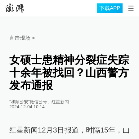
下载APP
直击现场
>
女硕士患精神分裂症失踪
十余年被找回？山西警方
发布通报
“和顺公安”微信公号、红星新闻
2024-12-04 10:14
红星新闻12月3日报道，时隔15年，山