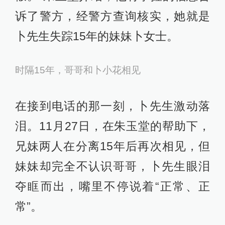
诉了警方，经警方查询核实，她就是
卜先生失踪15年的妹妹卜女士。
时隔15年，哥哥和卜小花相见
在接到电话的那一刻，卜先生激动落
泪。11月27日，在朱玉堂的帮助下，
兄妹两人在分离15年后再次相见，但
妹妹却完全不认识哥哥，卜先生眼泪
夺眶而出，嘴里不停说着“正常、正
常”。