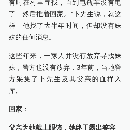
有时在村里寻找，直到电瓶车没有电
了，然后推着回家。”卜先生说，就这
样，他找了大半年时间，但却没有妹
妹的任何消息。
这些年来，一家人并没有放弃寻找妹
妹，警方也没有放弃，3年前，当地警
方采集了卜先生及其父亲的血样入
库。
回家：
父亲为她戴上眼镜，
她终于露出笑容