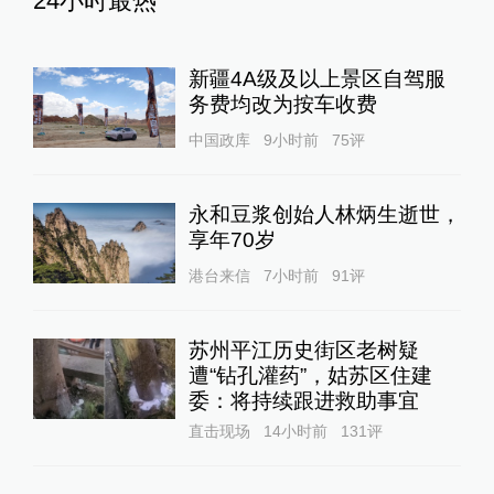
24小时最热
新疆4A级及以上景区自驾服
务费均改为按车收费
中国政库
9小时前
75
评
永和豆浆创始人林炳生逝世，
享年70岁
港台来信
7小时前
91
评
苏州平江历史街区老树疑
遭“钻孔灌药”，姑苏区住建
委：将持续跟进救助事宜
直击现场
14小时前
131
评