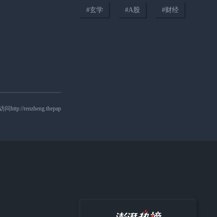
#
玄学
#
A股
#
财经
00:52
运鸡车途经四川广元突发故障司
机求助，消防员喷水为1300只
鸡“续命”
nzheng.thepap