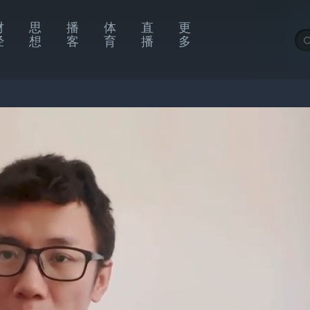
财
思
播
体
直
更
经
想
客
育
播
多