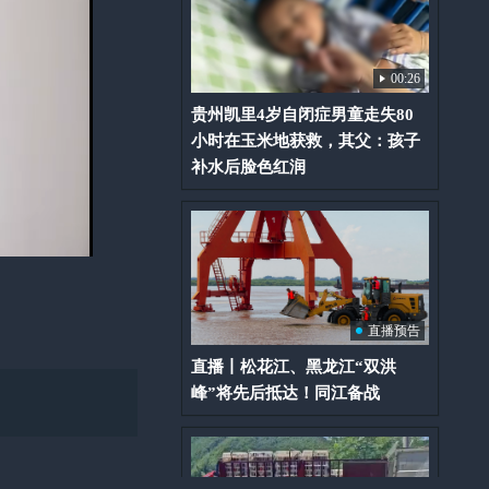
00:26
贵州凯里4岁自闭症男童走失80
小时在玉米地获救，其父：孩子
补水后脸色红润
直播预告
直播丨松花江、黑龙江“双洪
峰”将先后抵达！同江备战