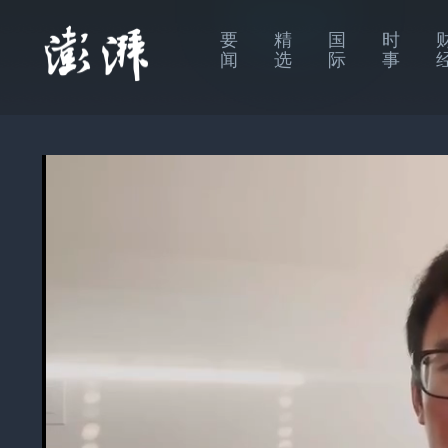
要
精
国
时
闻
选
际
事