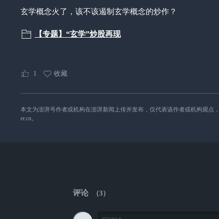
玄学概念火了，该不该遏制玄学概念的炒作？
【专题】“玄学”炒股再现
1
收藏
本文为澎湃号作者或机构在澎湃新闻上传并发布，仅代表该作者或机构观点，不代表澎湃
er.cn。
评论
（
3
）