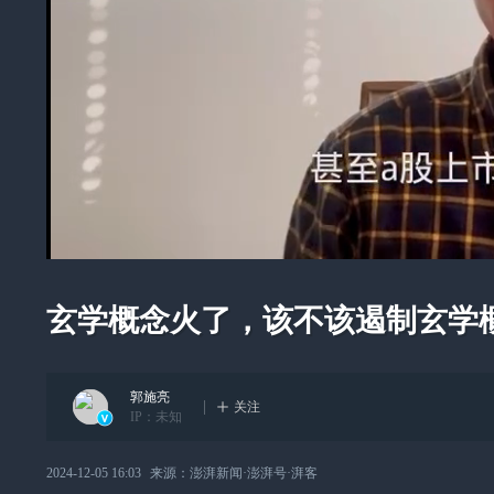
玄学概念火了，该不该遏制玄学
郭施亮
关注
IP：
未知
2024-12-05 16:03
来源：
澎湃新闻·澎湃号·湃客