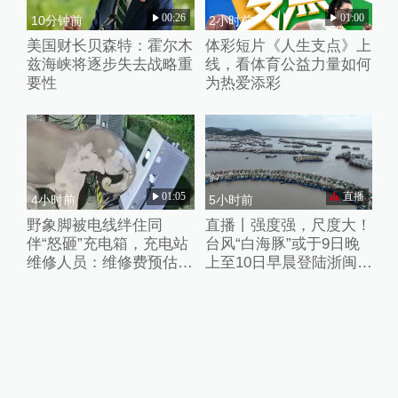
00:26
01:00
10分钟前
2小时前
美国财长贝森特：霍尔木
体彩短片《人生支点》上
兹海峡将逐步失去战略重
线，看体育公益力量如何
要性
为热爱添彩
01:05
直播
4小时前
5小时前
野象脚被电线绊住同
直播丨强度强，尺度大！
伴“怒砸”充电箱，充电站
台风“白海豚”或于9日晚
维修人员：维修费预估2
上至10日早晨登陆浙闽沿
万元
海