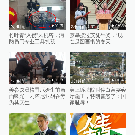
00:25
02:36
2小时前
2小时前
竹叶青“入侵”风机塔，消
蔡皋接过安徒生奖，“现
防员用专业工具抓获
在是图画书的春天”
00:33
00:34
4小时前
9分钟前
美参议员格雷厄姆生前画
美上诉法院叫停白宫宴会
面曝光：内塔尼亚胡在旁
厅施工，特朗普怒了：国
为其庆生
家耻辱！