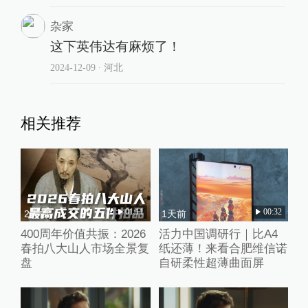
杂家
这下英伟达有麻烦了！
2024-12-09
∙ 河北
相关推荐
01:11
00:32
2天前
1天前
400周年价值共振：2026
活力中国调研行｜比A4
春拍八大山人市场全景复
纸还薄！来看合肥维信诺
盘
自研柔性超薄曲面屏