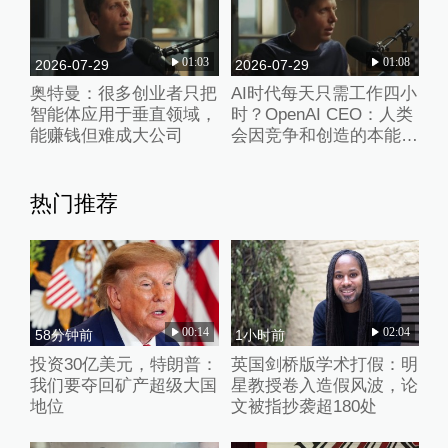
01:03
01:08
2026-07-29
2026-07-29
奥特曼：很多创业者只把
AI时代每天只需工作四小
智能体应用于垂直领域，
时？OpenAI CEO：人类
能赚钱但难成大公司
会因竞争和创造的本能忙
得不可开交
热门推荐
00:14
02:04
58分钟前
1小时前
投资30亿美元，特朗普：
英国剑桥版学术打假：明
我们要夺回矿产超级大国
星教授卷入造假风波，论
地位
文被指抄袭超180处