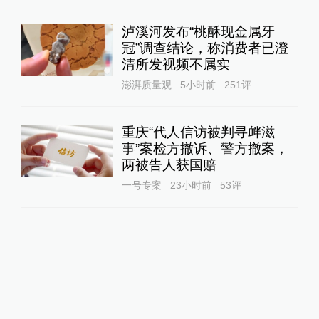
泸溪河发布“桃酥现金属牙
冠”调查结论，称消费者已澄
清所发视频不属实
澎湃质量观
5小时前
251
评
重庆“代人信访被判寻衅滋
事”案检方撤诉、警方撤案，
两被告人获国赔
一号专案
23小时前
53
评