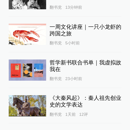
翻书党
13分钟前
一周文化讲座｜一只小龙虾的
跨国之旅
翻书党
5小时前
哲学新书联合书单｜我虚拟故
我在
翻书党
23小时前
《大秦风起》：秦人祖先创业
史的文学表达
翻书党
1天前
12
评