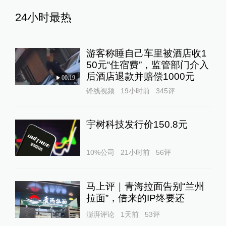
24小时最热
游客称睡自己车里被酒店收1
50元“住宿费”，监管部门介入
后酒店退款并赔偿1000元
00:19
锋线视频
19小时前
345
评
宇树科技发行价150.8元
10%公司
21小时前
56
评
马上评｜青海拉面告别“兰州
拉面”，借来的IP终要还
澎湃评论
1天前
53
评