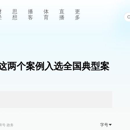
财
思
播
体
直
更
经
想
客
育
播
多
这两个案例入选全国典型案
字号
湃号·政务