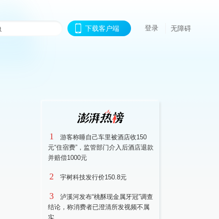
登录
下载客户端
无障碍
1
游客称睡自己车里被酒店收150
元“住宿费”，监管部门介入后酒店退款
并赔偿1000元
2
宇树科技发行价150.8元
3
泸溪河发布“桃酥现金属牙冠”调查
结论，称消费者已澄清所发视频不属
实