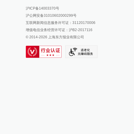
报料热线: 021-962866
澎湃新闻微博
沪ICP备14003370号
报料邮箱: news@thepaper.cn
澎湃新闻公众号
沪公网安备31010602000299号
澎湃新闻抖音号
互联网新闻信息服务许可证：31120170006
派生万物开放平台
增值电信业务经营许可证：沪B2-2017116
© 2014-
2026
上海东方报业有限公司
IP SHANGHAI
SIXTH TONE