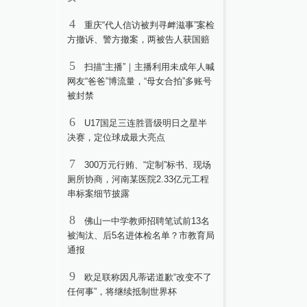
4
重庆“代人信访被判寻衅滋事”案检
方撤诉、警方撤案，两被告人获国赔
5
扫描“主播”｜主播利用未成年人喊
网友“爸爸”博流量，“母女合拍”多账号
被封禁
6
U17国足三连胜晋级明日之星半
决赛，定位球成最大亮点
7
300万元行贿、“定制”标书、现场
厕所协商，河南某医院2.33亿元工程
串标案细节披露
8
佛山一中学教师招聘笔试前13名
被淘汰、后5名进体检名单？市教育局
通报
9
欧足联称因凡蒂诺道歉“改变不了
任何事”，将继续抵制世界杯