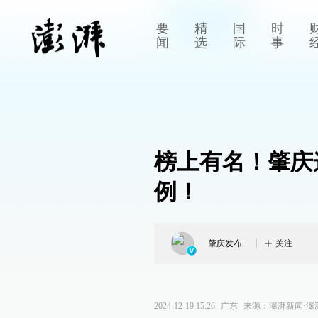
要
精
国
时
闻
选
际
事
榜上有名！肇庆
例！
肇庆发布
关注
2024-12-19 15:26
广东
来源：
澎湃新闻·澎