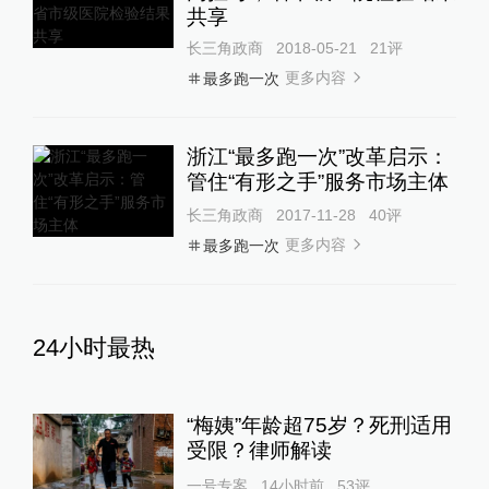
共享
长三角政商
2018-05-21
21
评
更多内容
最多跑一次
浙江“最多跑一次”改革启示：
管住“有形之手”服务市场主体
长三角政商
2017-11-28
40
评
更多内容
最多跑一次
24小时最热
“梅姨”年龄超75岁？死刑适用
受限？律师解读
一号专案
14小时前
53
评