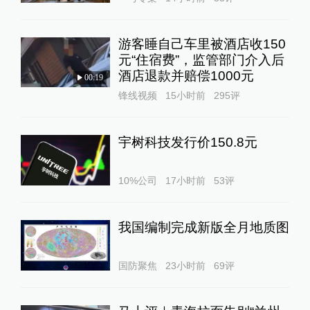
游客睡自己车里被酒店收150
元“住宿费”，监管部门介入后
酒店退款并赔偿1000元
00:19
锋线视频
15小时前
295
评
宇树科技发行价150.8元
10%公司
17小时前
53
评
我国编制完成新版全月地质图
国防聚焦
23小时前
69
评