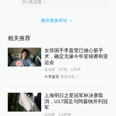
共
1
条回复
展开更多评论
相关推荐
女排国手李盈莹已做心脏手
术，确定无缘今年亚锦赛和亚
运会
运动家
3天前
116
评
更多内容
李盈莹
上海明日之星冠军杯决赛取
消，U17国足与阿森纳并列冠
军
运动家
1小时前