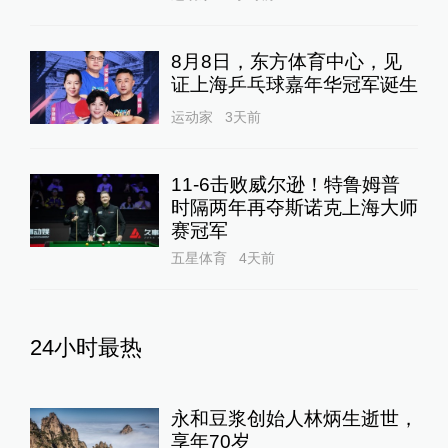
8月8日，东方体育中心，见
证上海乒乓球嘉年华冠军诞生
运动家
3天前
11-6击败威尔逊！特鲁姆普
时隔两年再夺斯诺克上海大师
赛冠军
五星体育
4天前
24小时最热
永和豆浆创始人林炳生逝世，
享年70岁