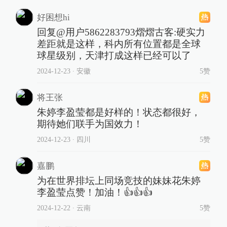
好困想hi
回复@用户5862283793熠熠古客:硬实力
差距就是这样，科内所有位置都是全球
球星级别，天津打成这样已经可以了
2024-12-23
∙ 安徽
5赞
将王张
朱婷李盈莹都是好样的！状态都很好，
期待她们联手为国效力！
2024-12-23
∙ 四川
5赞
嘉鹏
为在世界排坛上同场竞技的妹妹花朱婷
李盈莹点赞！加油！👍👍👍
2024-12-22
∙ 云南
5赞