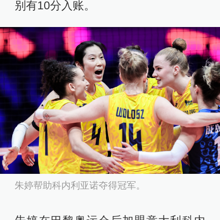
别有10分入账。
朱婷帮助科内利亚诺夺得冠军。