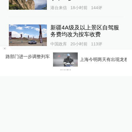
港台来信
18小时前
144
评
新疆4A级及以上景区自驾服
务费均改为按车收费
中国政库
20小时前
113
评
车
上海今明两天有出现龙卷潜势
“青海和兰州在抢一碗面？”青
海媒体：这种说法，格局小了
中国政库
16小时前
75
评
美上诉法院叫停白宫宴会厅施
工，特朗普怒了：国家耻辱！
00:34
World湃
21小时前
53
评