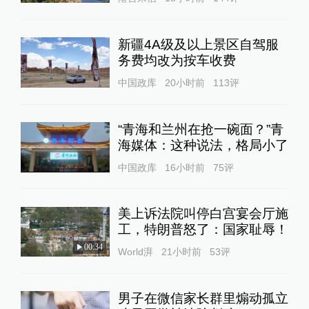
新疆4A级及以上景区自驾服
务费均改为按车收费
中国政库
20小时前
113
评
“青海和兰州在抢一碗面？”青
海媒体：这种说法，格局小了
中国政库
16小时前
75
评
美上诉法院叫停白宫宴会厅施
工，特朗普怒了：国家耻辱！
00:34
World湃
21小时前
53
评
男子在微信家长群里煽动孤立