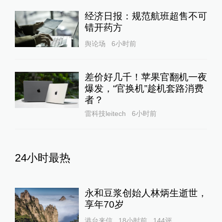
经济日报：规范航班超售不可
错开药方
舆论场
6小时前
差价好几千！苹果官翻机一夜
爆发，“官换机”趁机套路消费
者？
雷科技leitech
6小时前
24小时最热
永和豆浆创始人林炳生逝世，
享年70岁
港台来信
18小时前
144
评