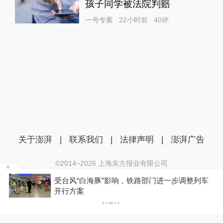
孩子同学被法院判赔
一号专案
22小时前
40
评
关于澎湃
|
联系我们
|
法律声明
|
澎湃广告
©2014~
2026
上海东方报业有限公司
沪ICP证：沪B2-20170116 | 沪ICP备14003370号
级
受台风“白海豚”影响，铁路部门进一步调整列车
互联网新闻信息服务许可证：31120170006
开行方案
沪公网安备 31010602000299号