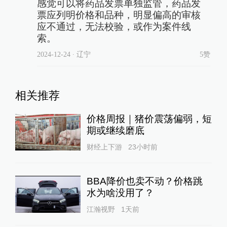
感觉可以将药品发票单独监管，药品发
票应列明价格和品种，明显偏高的审核
应不通过，无法校验，或作为案件线
索。
2024-12-24
∙ 辽宁
5赞
相关推荐
价格周报｜猪价震荡偏弱，短
期或继续磨底
财经上下游
23小时前
BBA降价也卖不动？价格跳
水为啥没用了？
江瀚视野
1天前