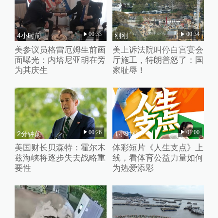
00:33
00:34
4小时前
刚刚
美参议员格雷厄姆生前画
美上诉法院叫停白宫宴会
面曝光：内塔尼亚胡在旁
厅施工，特朗普怒了：国
为其庆生
家耻辱！
00:26
01:00
2分钟前
1小时前
美国财长贝森特：霍尔木
体彩短片《人生支点》上
兹海峡将逐步失去战略重
线，看体育公益力量如何
要性
为热爱添彩