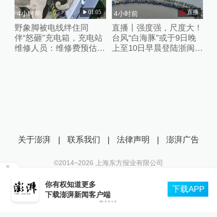
01:05
直播
4小时前
4小时前
野象脚被电线绊住同
直播丨强度强，尺度大！
伴“怒砸”充电箱，充电站
台风“白海豚”或于9日晚
维修人员：维修费预估2
上至10日早晨登陆浙闽沿
万元
海
关于澎湃
|
联系我们
|
法律声明
|
澎湃广告
©2014~
2026
上海东方报业有限公司
沪ICP证：沪B2-20170116 | 沪ICP备14003370号
、
你有权知道更多
互联网新闻信息服务许可证：31120170006
下载APP
下载澎湃新闻客户端
沪公网安备 31010602000299号