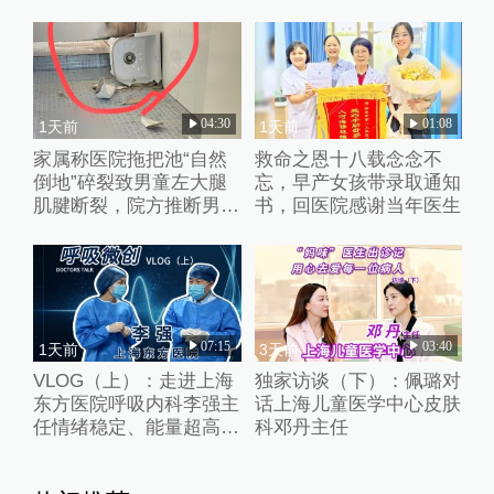
04:30
01:08
1天前
1天前
家属称医院拖把池“自然
救命之恩十八载念念不
倒地”碎裂致男童左大腿
忘，早产女孩带录取通知
肌腱断裂，院方推断男童
书，回医院感谢当年医生
系踩踏池子后重心失衡滑
倒
07:15
03:40
1天前
3天前
VLOG（上）：走进上海
独家访谈（下）：佩璐对
东方医院呼吸内科李强主
话上海儿童医学中心皮肤
任情绪稳定、能量超高的
科邓丹主任
一天