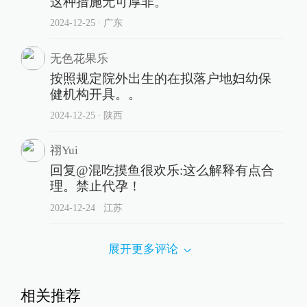
这种措施无可厚非。
2024-12-25
∙ 广东
无色花果乐
按照规定院外出生的在拟落户地妇幼保
健机构开具。。
2024-12-25
∙ 陕西
祤Yui
回复@混吃摸鱼很欢乐:这么解释有点合
理。禁止代孕！
2024-12-24
∙ 江苏
展开更多评论
相关推荐