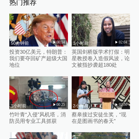
热门推荐
00:14
02:04
50分钟前
1小时前
投资30亿美元，特朗普：
英国剑桥版学术打假：明
我们要夺回矿产超级大国
星教授卷入造假风波，论
地位
文被指抄袭超180处
00:25
02:36
1小时前
2小时前
竹叶青“入侵”风机塔，消
蔡皋接过安徒生奖，“现
防员用专业工具抓获
在是图画书的春天”