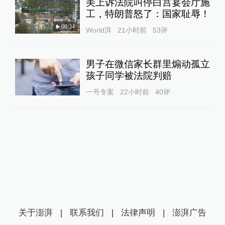
美上诉法院叫停白宫宴会厅施
工，特朗普怒了：国家耻辱！
00:34
World湃
21小时前
53
评
男子在微信家长群里煽动孤立
孩子同学被法院判赔
一号专案
22小时前
40
评
关于澎湃
|
联系我们
|
法律声明
|
澎湃广告