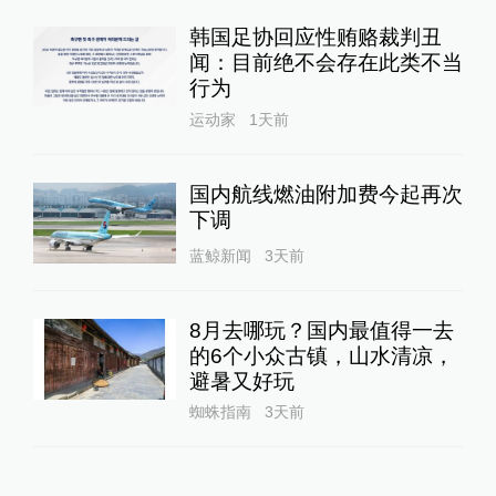
韩国足协回应性贿赂裁判丑
闻：目前绝不会存在此类不当
行为
运动家
1天前
国内航线燃油附加费今起再次
下调
蓝鲸新闻
3天前
8月去哪玩？国内最值得一去
的6个小众古镇，山水清凉，
避暑又好玩
蜘蛛指南
3天前