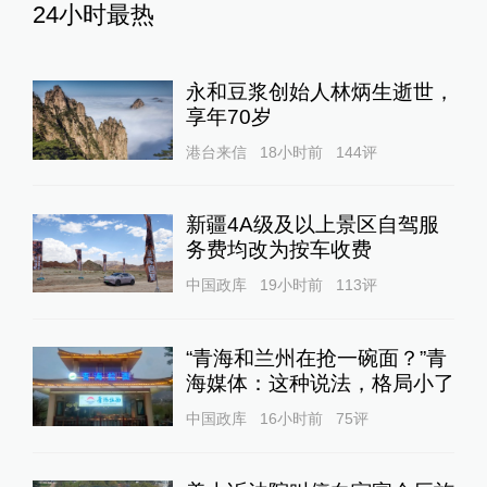
24小时最热
永和豆浆创始人林炳生逝世，
享年70岁
港台来信
18小时前
144
评
新疆4A级及以上景区自驾服
务费均改为按车收费
中国政库
19小时前
113
评
“青海和兰州在抢一碗面？”青
海媒体：这种说法，格局小了
中国政库
16小时前
75
评