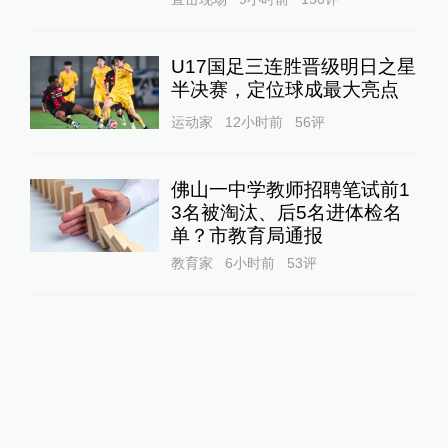
U17国足三连胜晋级明日之星
半决赛，定位球成最大亮点
运动家
12小时前
56
评
佛山一中学教师招聘笔试前1
3名被淘汰、后5名进体检名
单？市教育局通报
教育家
6小时前
53
评