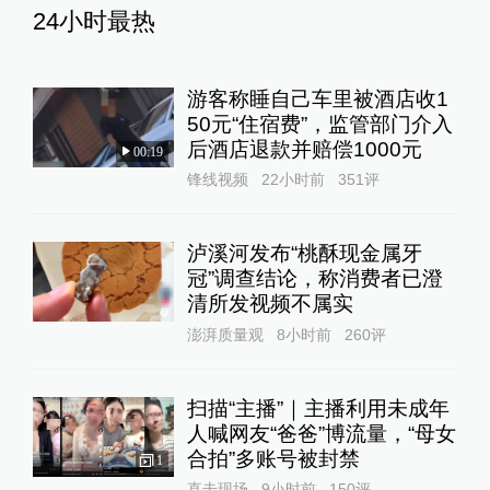
24小时最热
游客称睡自己车里被酒店收1
50元“住宿费”，监管部门介入
后酒店退款并赔偿1000元
00:19
锋线视频
22小时前
351
评
泸溪河发布“桃酥现金属牙
冠”调查结论，称消费者已澄
清所发视频不属实
澎湃质量观
8小时前
260
评
扫描“主播”｜主播利用未成年
人喊网友“爸爸”博流量，“母女
合拍”多账号被封禁
1
直击现场
9小时前
150
评