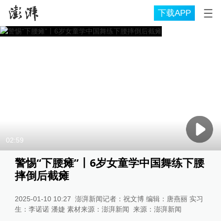
下载APP
02:59
警惕“下腰瘫”丨6岁女童学中国舞练下腰
摔倒后截瘫
2025-01-10 10:27
澎湃新闻记者：祝文博 编辑：唐燕丽 实习
生：李诺诺 潘婕 素材来源：澎湃新闻
来源：
澎湃新闻