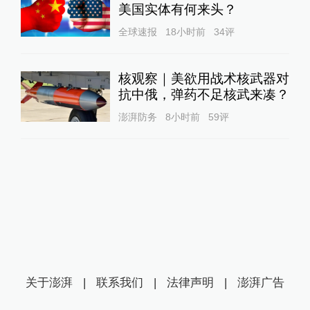
美国实体有何来头？
全球速报
18小时前
34
评
核观察｜美欲用战术核武器对
抗中俄，弹药不足核武来凑？
澎湃防务
8小时前
59
评
关于澎湃
|
联系我们
|
法律声明
|
澎湃广告