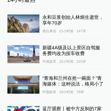
永和豆浆创始人林炳生逝世，
享年70岁
港台来信
21小时前
147
评
新疆4A级及以上景区自驾服
务费均改为按车收费
中国政库
22小时前
122
评
“青海和兰州在抢一碗面？”青
海媒体：这种说法，格局小了
中国政库
19小时前
78
评
蓝厅观察丨被中方反制的7家