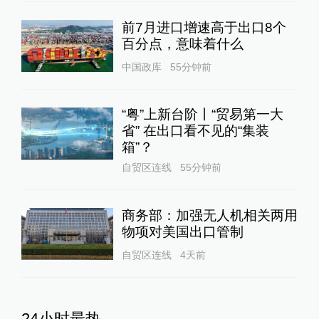
前7月进口增速高于出口8个
百分点，意味着什么
中国政库
55分钟前
“粤”上新台阶丨“贸易第一大
省” 在出口看不见的“集装
箱”？
自贸区连线
55分钟前
商务部：加强无人机相关两用
物项对美国出口管制
自贸区连线
4天前
24小时最热