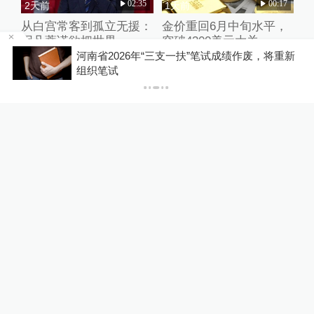
02:35
00:17
2天前
1天前
从白宫常客到孤立无援：
金价重回6月中旬水平，
因凡蒂诺欲把世界
突破4300美元大关
杯“卖”给特朗普姻亲成足
基
河南省2026年“三支一扶”笔试成绩作废，将重新
坛“公敌”
组织笔试
01:39
01:11
10小时前
3天前
许海峰回忆亚运会经典时
伊朗最高领袖顾问：美军
刻，期盼年轻运动员打出
决策水平大滑坡，伊朗军
更好的水平
队已全面备战
热门推荐