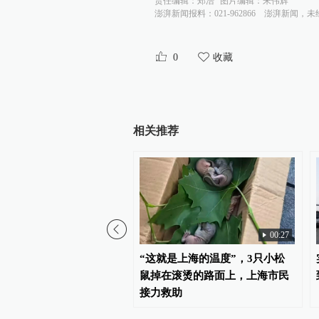
责任编辑：
郑浩
图片编辑：
朱伟辉
澎湃新闻报料：021-962866
澎湃新闻，未
0
收藏
相关推荐
00:27
星离世，她在上海长大，
“这就是上海的温度”，3只小松
一个时代
鼠掉在滚烫的路面上，上海市民
接力救助