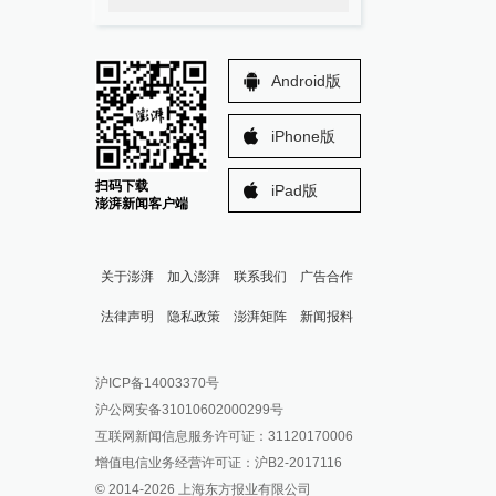
Android版
iPhone版
扫码下载
iPad版
澎湃新闻客户端
关于澎湃
加入澎湃
联系我们
广告合作
法律声明
隐私政策
澎湃矩阵
新闻报料
报料热线: 021-962866
澎湃新闻微博
沪ICP备14003370号
报料邮箱: news@thepaper.cn
澎湃新闻公众号
沪公网安备31010602000299号
澎湃新闻抖音号
互联网新闻信息服务许可证：31120170006
派生万物开放平台
增值电信业务经营许可证：沪B2-2017116
© 2014-
2026
上海东方报业有限公司
IP SHANGHAI