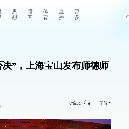
财
思
播
体
直
更
经
想
客
育
播
多
否决”，上海宝山发布师德师
听全文
字号
条
>