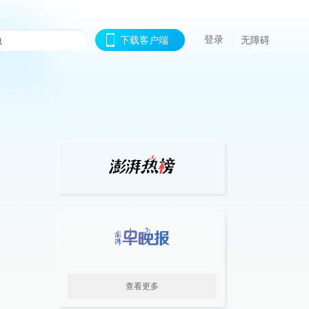
登录
下载客户端
无障碍
查看更多