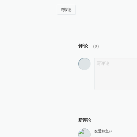
#
师德
评论
（
9
）
新评论
友爱鲸鱼a7