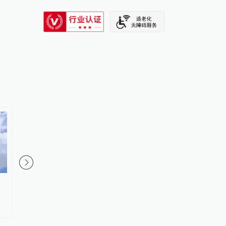
SIXTH TONE
传奇女星离世，她在上海长大，
“这就是上海的温度”，
惊艳了一个时代
鼠掉在滚烫的路面上，
接力救助