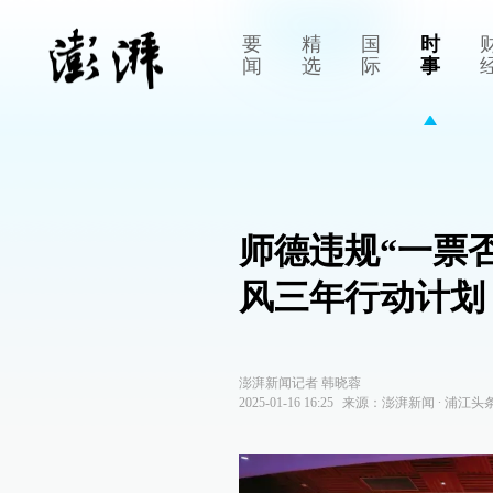
要
精
国
时
闻
选
际
事
师德违规“一票
风三年行动计划
澎湃新闻记者 韩晓蓉
2025-01-16 16:25
来源：
澎湃新闻
∙
浦江头