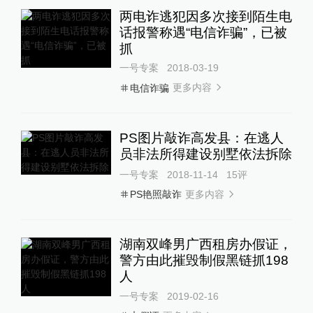
两电诈逃犯因多次接到陌生电
话报警称遇“电信诈骗”，已被
抓
一号专案
2018-03-19
更多内容
电信诈骗
PS图片敲诈高发县：在逃人
员非法所得建设别墅依法拆除
一号专案
2018-11-14
15
评
更多内容
PS艳照敲诈
湖南双峰男广西租房办假证，
警方由此摧毁制假黑链抓198
人
一号专案
2019-02-16