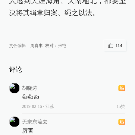
人逃到天涯海角、天南地北，都要坚
决将其缉拿归案、绳之以法。
责任编辑：
周喜丰
校对：
张艳
114
评论
胡晓涛
👍👍👍
2019-02-16
∙ 江苏
15赞
无奈东流去
厉害