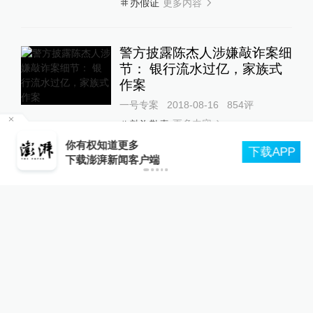
更多内容
办假证
警方披露陈杰人涉嫌敲诈案细
节： 银行流水过亿，家族式
作案
一号专案
2018-08-16
854
评
更多内容
敲诈勒索
中
你有权知道更多
下载APP
下载澎湃新闻客户端
24小时最热
马上评丨法院认为“老登”属年
龄贬损，这个词错在哪里？
澎湃评论
16小时前
97
评