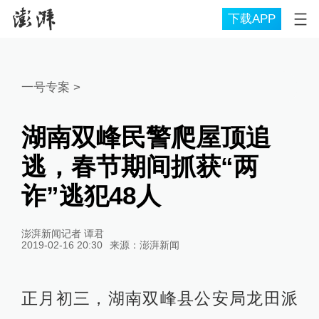
下载APP
一号专案
>
湖南双峰民警爬屋顶追
逃，春节期间抓获“两
诈”逃犯48人
澎湃新闻记者 谭君
2019-02-16 20:30
来源：
澎湃新闻
正月初三，湖南双峰县公安局龙田派