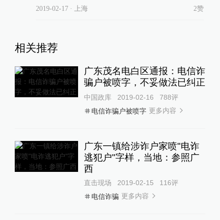
2019-02-17
∙ 上海
2赞
相关推荐
广东茂名电白区通报：电信诈
骗户被喷字，不妥做法已纠正
中国政库
2019-02-16
788
评
更多内容
电信诈骗户被喷字
广东一镇给涉诈户家喷"电诈
逃犯户"字样，当地：参照广
西
直击现场
2019-02-15
116
评
更多内容
电信诈骗