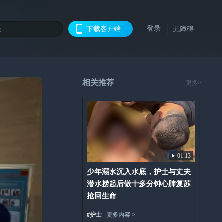
登录
下载客户端
无障碍
相关推荐
更多>
01:13
少年溺水沉入水底，护士与丈夫
潜水捞起后做十多分钟心肺复苏
抢回生命
#
护士
更多内容 >