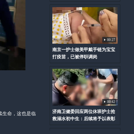
00:27
南京一护士做美甲戴手链为宝宝
打疫苗，已被停职调岗
00:42
济南卫健委回应两位休班护士抢
续生命，这也是临
救溺水初中生：后续将予以表彰