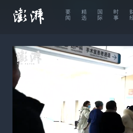
要
精
国
时
闻
选
际
事