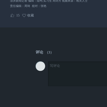
澎湃新闻记者·编辑：陆鸣 实习生 周诗月 视频来源：相关人士
责任编辑：
周琦
校对：
张艳
15
收藏
评论
（
3
）