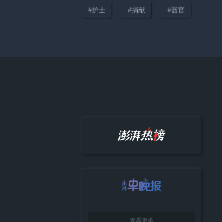
#
护士
#
捐献
#
器官
00:35
“床头放菜刀壮胆的女孩”考上师
范大学，8年前老师温暖的一句话
改写了她的人生
查看更多