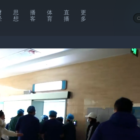
财
思
播
体
直
更
经
想
客
育
播
多