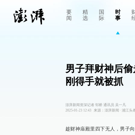
要
精
国
时
闻
选
际
事
男子拜财神后偷
刚得手就被抓
澎湃新闻资深记者 邹桥 通讯员 吴一凡
2025-01-23 12:43
来源：
澎湃新闻
∙
浦江头
趁财神庙殿里四下无人，男子向