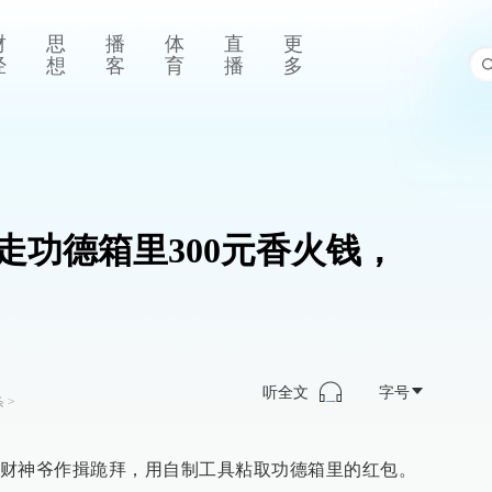
财
思
播
体
直
更
经
想
客
育
播
多
走功德箱里300元香火钱，
听全文
字号
条
>
财神爷作揖跪拜，用自制工具粘取功德箱里的红包。