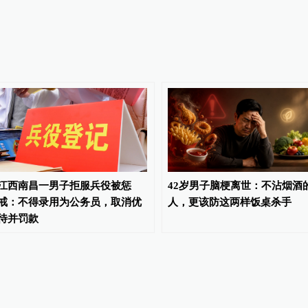
江西南昌一男子拒服兵役被惩
42岁男子脑梗离世：不沾烟酒
戒：不得录用为公务员，取消优
人，更该防这两样饭桌杀手
待并罚款