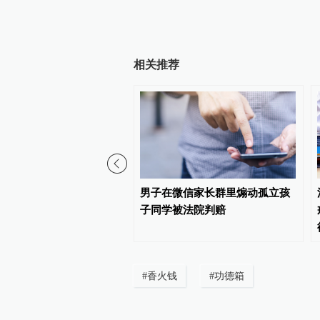
相关推荐
00:53
轿车被洪水裹挟，男子驾
男子在微信家长群里煽动孤立孩
出车内被困人员
子同学被法院判赔
#
香火钱
#
功德箱