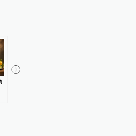
00:53
的
发现小轿车被洪水裹挟，男子驾
男子在微信家长群里煽
铲车救出车内被困人员
子同学被法院判赔