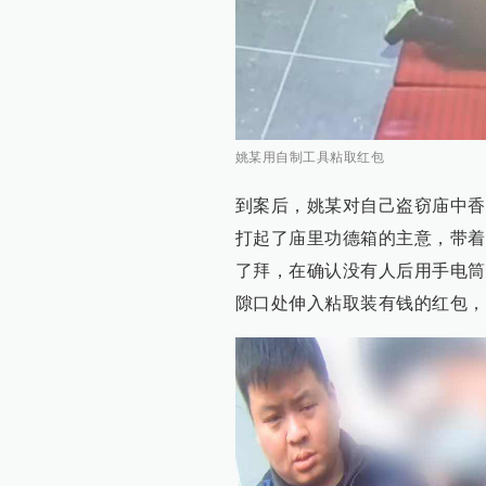
姚某用自制工具粘取红包
到案后，姚某对自己盗窃庙中香
打起了庙里功德箱的主意，带着
了拜，在确认没有人后用手电筒
隙口处伸入粘取装有钱的红包，