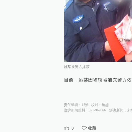
姚某被警方抓获
目前，姚某因盗窃被浦东警方依
责任编辑：
郑浩
校对：
施鋆
澎湃新闻报料：021-962866
澎湃新闻，未
0
收藏