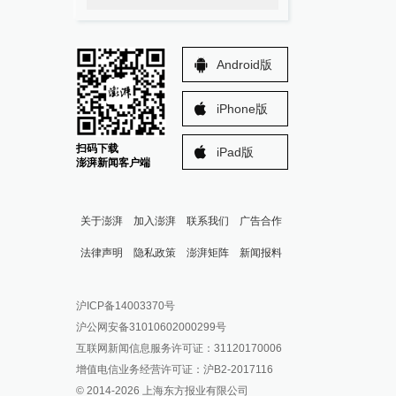
Android版
iPhone版
扫码下载
iPad版
澎湃新闻客户端
关于澎湃
加入澎湃
联系我们
广告合作
法律声明
隐私政策
澎湃矩阵
新闻报料
报料热线: 021-962866
澎湃新闻微博
沪ICP备14003370号
报料邮箱: news@thepaper.cn
澎湃新闻公众号
沪公网安备31010602000299号
澎湃新闻抖音号
互联网新闻信息服务许可证：31120170006
派生万物开放平台
增值电信业务经营许可证：沪B2-2017116
© 2014-
2026
上海东方报业有限公司
IP SHANGHAI