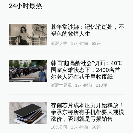
24小时最热
暮年常沙娜：记忆消逝处，不
褪色的敦煌人生
澎湃人物
17小时前
69
评
韩国“超高龄社会”切面：40℃
国家灾难状态下，2400名首
尔老人还在巷子里收废纸
澎湃世界观
17小时前
210
评
存储芯片成本压力开始释放！
余承东称所有手机都要大规模
涨价，否则就是亏损销售
10%公司
13小时前
56
评