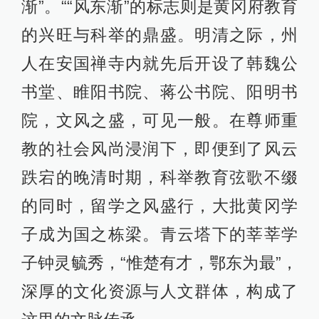
渐”。““风东渐”的标志则是黄冈府教育
的兴旺与科举的鼎盛。明清之际，州
人在安国禅寺内就先后开设了韩魏公
书堂、睢阳书院、蒋公书院、阳明书
院，文风之盛，可见一般。在尊师重
教的社会风尚浸润下，即便到了风云
跌宕的晚清时期，科举教育弦歌不缀
的同时，留学之风盛行，大批黄冈学
子成为国之栋梁。青云塔下的莘莘学
子钟灵毓秀，“惟楚有才，鄂东为最”，
深厚的文化资源与人文群体，构成了