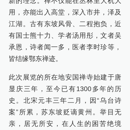
新的理念。禅不仅能在丛林里大机大
用，亦能出入高堂，深入市井，泽及
江湖。古有东坡风骨、二程抱负，近
有国士熊十力、学者汤用彤，文者吴
承恩，诗者闻一多，医者李时珍等，
皆结缘鄂东禅迹。
此次展览的所在地安国禅寺始建于唐
显庆三年，至今已有1300多年的历
史。北宋元丰三年二月，因“乌台诗
案”所累，苏东坡贬谪黄州。举目无
亲，居无所安，在人生的困苦绝境