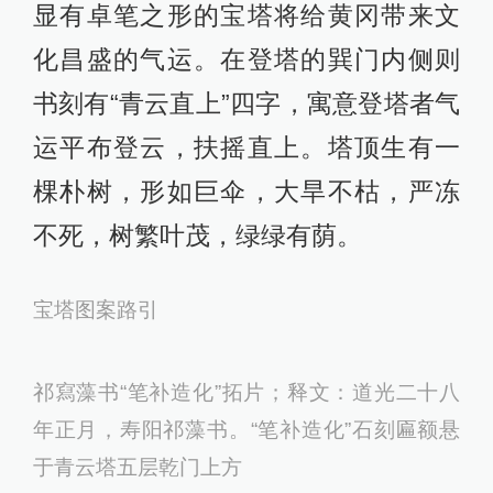
显有卓笔之形的宝塔将给黄冈带来文
化昌盛的气运。在登塔的巽门内侧则
书刻有“青云直上”四字，寓意登塔者气
运平布登云，扶摇直上。塔顶生有一
棵朴树，形如巨伞，大旱不枯，严冻
不死，树繁叶茂，绿绿有荫。
宝塔图案路引
祁寫藻书“笔补造化”拓片；释文：道光二十八
年正月，寿阳祁藻书。“笔补造化”石刻匾额悬
于青云塔五层乾门上方