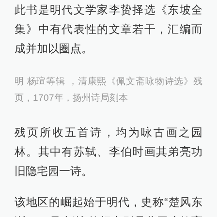
此书是明代文学家李贽择选《东坡全
集》中有代表性的文章若干，汇编而
成并加以圈点。
明 杨瑄等辑 ，清康熙《佩文斋咏物诗选》残
页，1707年，扬州诗局刻本
残页所收五首诗，均为咏古画之园
林。其中有苏轼、李伯时画其弟亮功
旧隐宅园一诗。
该地区的崛起始于明代，史称“楚风东