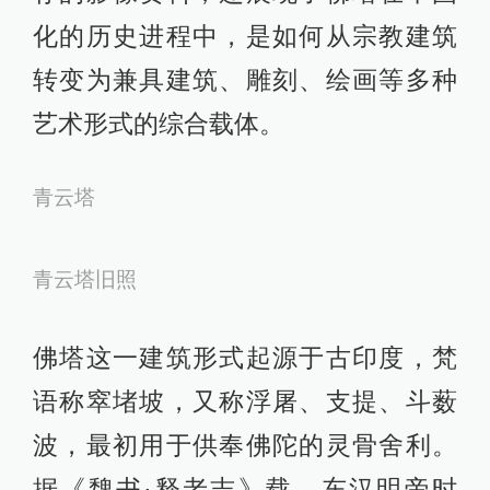
化的历史进程中，是如何从宗教建筑
转变为兼具建筑、雕刻、绘画等多种
艺术形式的综合载体。
青云塔
青云塔旧照
佛塔这一建筑形式起源于古印度，梵
语称窣堵坡，又称浮屠、支提、斗薮
波，最初用于供奉佛陀的灵骨舍利。
据《魏书·释老志》载，东汉明帝时