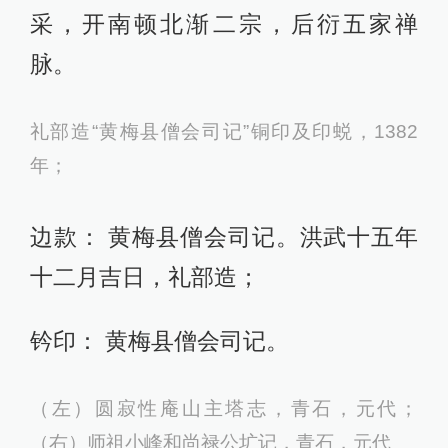
采，开南顿北渐二宗，后衍五家禅
脉。
礼部造“黄梅县僧会司记”铜印及印蜕，1382
年；
边款： 黄梅县僧会司记。洪武十五年
十二月吉日，礼部造；
钤印： 黄梅县僧会司记。
（左）圆寂性庵山主塔志，青⽯，元代；
（右）师祖小峰和尚禄公圹记，青⽯，元代