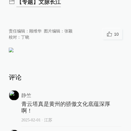
【专题】文脉长江
责任编辑：
顾维华
图片编辑：
张颖
10
校对：
丁晓
评论
静竺
青云塔真是黄州的骄傲文化底蕴深厚
啊！
2025-02-01
∙ 江苏