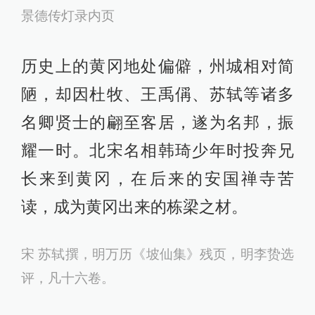
景德传灯录内页
历史上的黄冈地处偏僻，州城相对简
陋，却因杜牧、王禹偁、苏轼等诸多
名卿贤士的翩至客居，遂为名邦，振
耀一时。北宋名相韩琦少年时投奔兄
长来到黄冈，在后来的安国禅寺苦
读，成为黄冈出来的栋梁之材。
宋 苏轼撰，明万历《坡仙集》残页，明李贽选
评，凡十六卷。