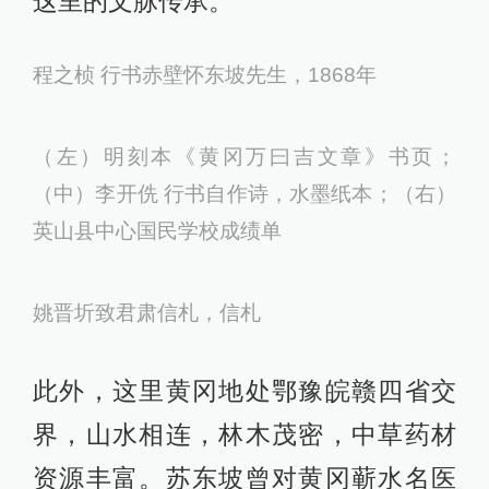
这里的文脉传承。
程之桢 行书赤壁怀东坡先生，1868年
（左）明刻本《黄冈万曰吉文章》书页；
（中）李开侁 行书自作诗，水墨纸本；（右）
英山县中心国民学校成绩单
姚晋圻致君肃信札，信札
此外，这里黄冈地处鄂豫皖赣四省交
界，山水相连，林木茂密，中草药材
资源丰富。苏东坡曾对黄冈蕲水名医