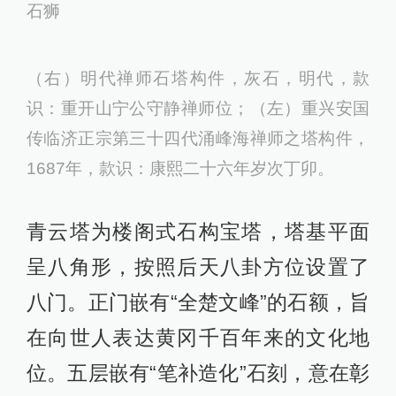
石狮
（右）明代禅师石塔构件，灰石，明代，款
识：重开山宁公守静禅师位；（左）重兴安国
传临济正宗第三十四代涌峰海禅师之塔构件，
1687年，款识：康熙二十六年岁次丁卯。
青云塔为楼阁式石构宝塔，塔基平面
呈八角形，按照后天八卦方位设置了
八门。正门嵌有“全楚文峰”的石额，旨
在向世人表达黄冈千百年来的文化地
位。五层嵌有“笔补造化”石刻，意在彰