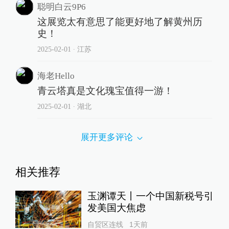
聪明白云9P6
这展览太有意思了能更好地了解黄州历
史！
2025-02-01
∙ 江苏
海老Hello
青云塔真是文化瑰宝值得一游！
2025-02-01
∙ 湖北
展开更多评论
相关推荐
玉渊谭天丨一个中国新税号引
发美国大焦虑
自贸区连线
1天前