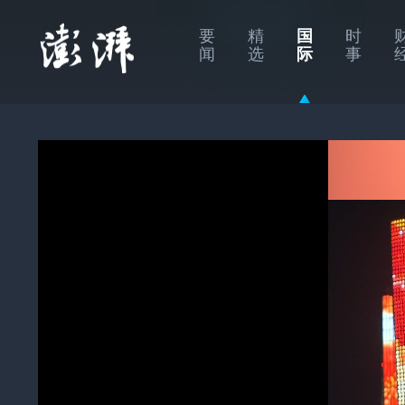
要
精
国
时
闻
选
际
事