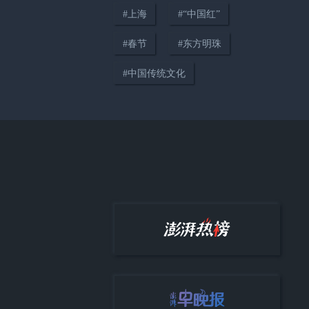
#
上海
#
“中国红”
#
春节
#
东方明珠
00:43
#
中国传统文化
暴雨致上海多路段积水，现场直
击：排水正在紧急进行中
07:15
VLOG（上）：走进上海东方医
院呼吸内科李强主任情绪稳定、
能量超高的一天