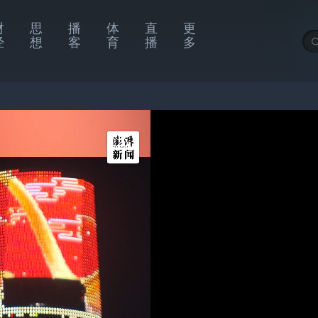
财
思
播
体
直
更
经
想
客
育
播
多