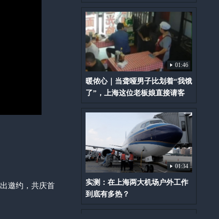
01:46
暖侬心｜当聋哑男子比划着“我饿
了”，上海这位老板娘直接请客
01:34
实测：在上海两大机场户外工作
发出邀约，共庆首
到底有多热？