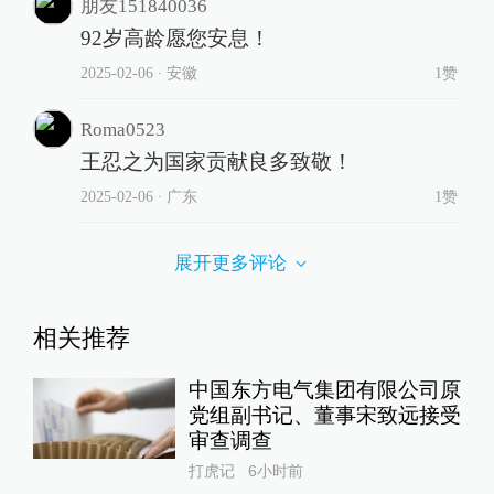
朋友151840036
92岁高龄愿您安息！
2025-02-06
∙ 安徽
1赞
Roma0523
王忍之为国家贡献良多致敬！
2025-02-06
∙ 广东
1赞
展开更多评论
相关推荐
中国东方电气集团有限公司原
党组副书记、董事宋致远接受
审查调查
打虎记
6小时前