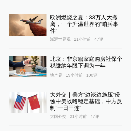
欧洲燃烧之夏：33万人大撤
离，一个升温世界的“哨兵事
件”
澎湃世界观
21小时前
47
评
北京：非京籍家庭购房社保个
税缴纳年限下调为一年
地产界
19小时前
100
评
大外交｜美方“边谈边施压”侵
蚀中美战略稳定基础，中方反
制“一日三连”
大国外交
21小时前
47
评