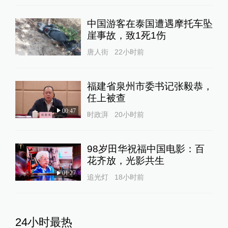
中国游客在泰国遭遇摩托车坠
崖事故，致1死1伤
唐人街
22小时前
福建省泉州市委书记张毅恭，
任上被查
00:47
时政湃
20小时前
98岁田华祝福中国电影：百
花齐放，光影共生
01:27
追光灯
18小时前
24小时最热