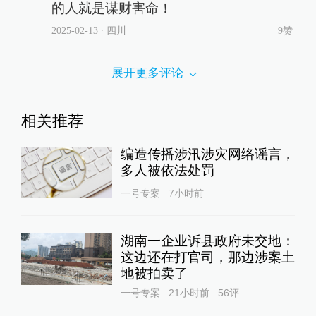
的人就是谋财害命！
2025-02-13
∙ 四川
9赞
展开更多评论
相关推荐
编造传播涉汛涉灾网络谣言，
多人被依法处罚
一号专案
7小时前
湖南一企业诉县政府未交地：
这边还在打官司，那边涉案土
地被拍卖了
一号专案
21小时前
56
评