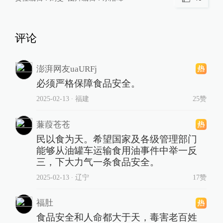
评论
澎湃网友uaURFj
必须严格保障食品安全。
2025-02-13
∙ 福建
25赞
蒹葭苍苍
民以食为天。希望国家及各级管理部门
能够从油罐车运输食用油事件中举一反
三，下大力气一条食品安全。
2025-02-13
∙ 辽宁
17赞
福肚
食品安全和人命都大于天，毒害老百姓