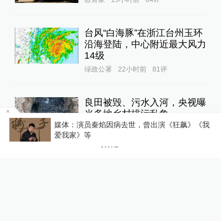
台风“白海豚”在浙江台州玉环
沿海登陆，中心附近最大风力
14级
绿政公署
22小时前
81
评
良田被毁、污水入河，央视曝
光多地乡村排污乱象
部
媒体：演员秦焰因病去世，曾出演《狂飙》《我
1
直击现场
15小时前
50
评
爱我家》等
与特朗普关联的美石油公司拟
在格陵兰岛钻探，岛政府强烈
警告
全球速报
22小时前
69
评