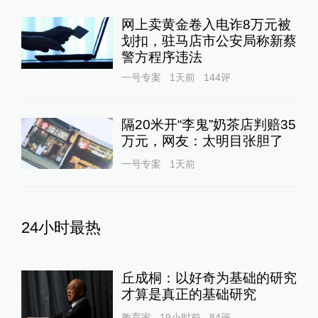
网上卖黄金卷入电诈8万元被
划扣，驻马店市公安局称新蔡
警方程序违法
一号专案
1天前
144
评
隔20米开“李鬼”奶茶店判赔35
万元，网友：太明目张胆了
一号专案
1天前
24小时最热
丘成桐：以好奇为基础的研究
才算是真正的基础研究
教育家
19小时前
84
评