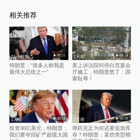
相关推荐
00:51
00:34
21小时前
1天前
特朗普：“很多人称我是
美上诉法院叫停白宫宴会
最伟大总统之一”
厅施工，特朗普怒了：国
家耻辱！
00:14
00:59
1天前
2天前
投资30亿美元，特朗普：
弹药充足为何还要追加库
我们要夺回矿产超级大国
存？特朗普：某些类型稍