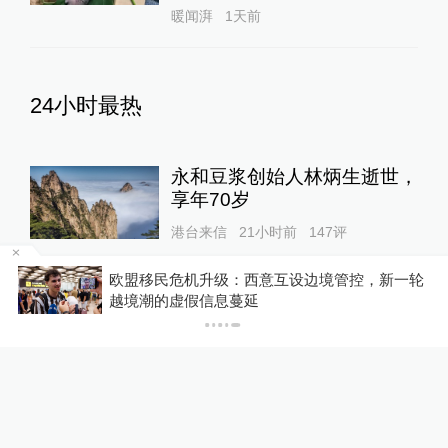
暖闻湃
1天前
24小时最热
永和豆浆创始人林炳生逝世，
享年70岁
港台来信
21小时前
147
评
境管控，新一轮
你有权知道更多
新疆4A级及以上景区自驾服
下载澎湃新闻客户端
务费均改为按车收费
中国政库
22小时前
122
评
“青海和兰州在抢一碗面？”青
海媒体：这种说法，格局小了