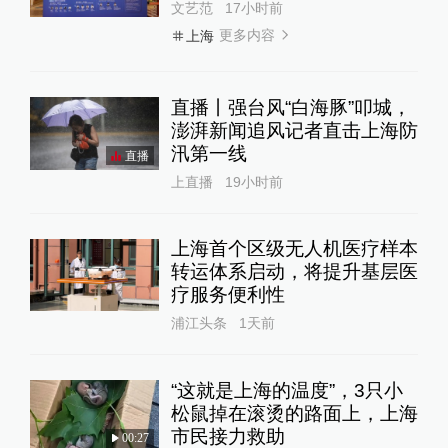
文艺范
17小时前
更多内容
上海
直播丨强台风“白海豚”叩城，
澎湃新闻追风记者直击上海防
汛第一线
直播
上直播
19小时前
上海首个区级无人机医疗样本
转运体系启动，将提升基层医
疗服务便利性
浦江头条
1天前
“这就是上海的温度”，3只小
松鼠掉在滚烫的路面上，上海
市民接力救助
00:27