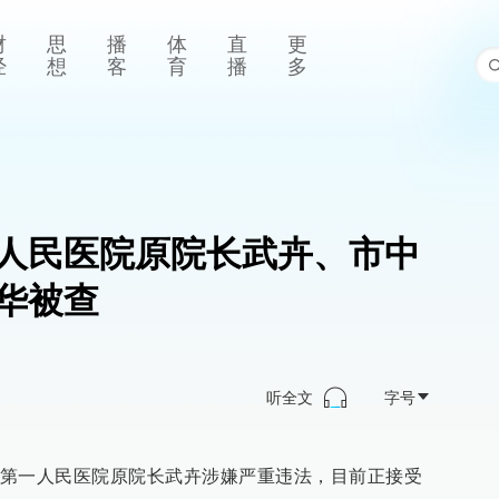
财
思
播
体
直
更
经
想
客
育
播
多
人民医院原院长武卉、市中
华被查
听全文
字号
第一人民医院原院长武卉涉嫌严重违法，目前正接受