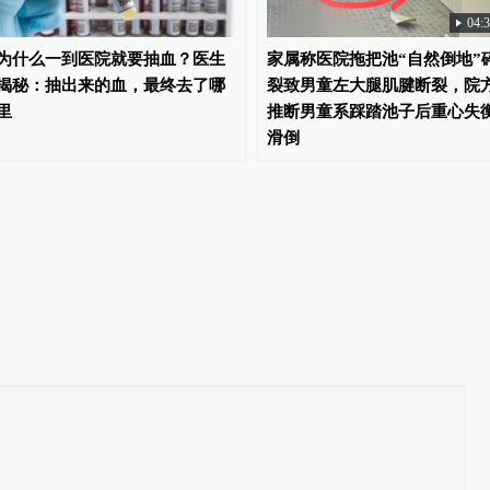
04:
为什么一到医院就要抽血？医生
家属称医院拖把池“自然倒地”
揭秘：抽出来的血，最终去了哪
裂致男童左大腿肌腱断裂，院
里
推断男童系踩踏池子后重心失
滑倒