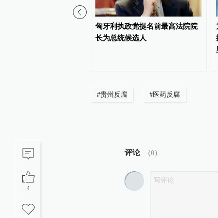
布急需紧缺专业清单
匈牙利执政党提名前最高法院院
长为总统候选人
#
贵州反腐
#
医药反腐
评论
（
0
）
4