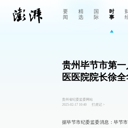
要
精
国
时
闻
选
际
事
贵州毕节市第一
医医院院长徐全
贵州省纪委监委网站
2025-02-17 10:40
打虎记
>
据毕节市纪委监委消息：毕节市