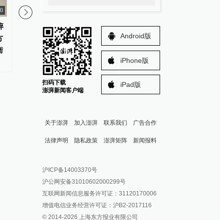
30
碎
贵州发布急需紧缺专业清单
匈牙利执政党提名前最
Android版
方
长为总统候选人
衡
iPhone版
扫码下载
iPad版
澎湃新闻客户端
关于澎湃
加入澎湃
联系我们
广告合作
法律声明
隐私政策
澎湃矩阵
新闻报料
报料热线: 021-962866
澎湃新闻微博
沪ICP备14003370号
报料邮箱: news@thepaper.cn
澎湃新闻公众号
沪公网安备31010602000299号
澎湃新闻抖音号
互联网新闻信息服务许可证：31120170006
派生万物开放平台
增值电信业务经营许可证：沪B2-2017116
© 2014-
2026
上海东方报业有限公司
IP SHANGHAI