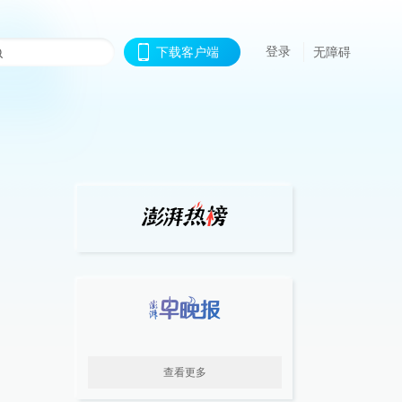
登录
下载客户端
无障碍
查看更多