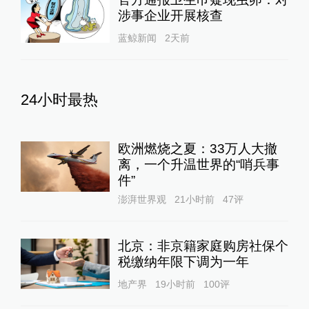
涉事企业开展核查
蓝鲸新闻
2天前
24小时最热
欧洲燃烧之夏：33万人大撤
离，一个升温世界的“哨兵事
件”
澎湃世界观
21小时前
47
评
北京：非京籍家庭购房社保个
税缴纳年限下调为一年
地产界
19小时前
100
评