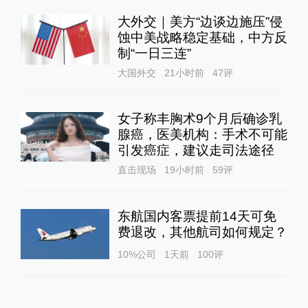
大外交｜美方“边谈边施压”侵
蚀中美战略稳定基础，中方反
制“一日三连”
大国外交
21小时前
47
评
女子称丰胸术9个月后确诊乳
腺癌，医美机构：手术不可能
引发癌症，建议走司法途径
直击现场
19小时前
59
评
东航国内客票提前14天可免
费退改，其他航司如何规定？
10%公司
1天前
100
评