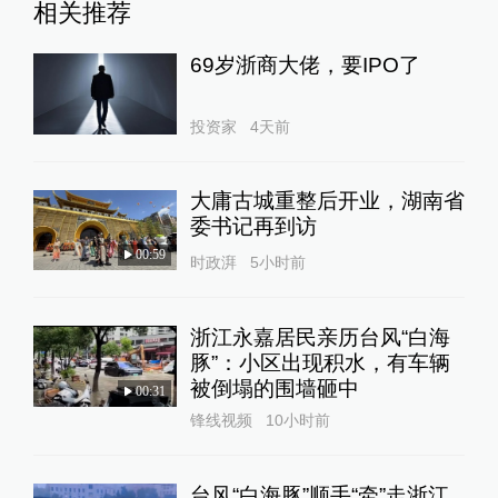
相关推荐
69岁浙商大佬，要IPO了
投资家
4天前
大庸古城重整后开业，湖南省
委书记再到访
00:59
时政湃
5小时前
浙江永嘉居民亲历台风“白海
豚”：小区出现积水，有车辆
被倒塌的围墙砸中
00:31
锋线视频
10小时前
台风“白海豚”顺手“牵”走浙江