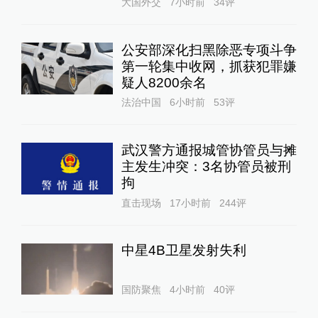
大国外交
7小时前
34
评
公安部深化扫黑除恶专项斗争
第一轮集中收网，抓获犯罪嫌
疑人8200余名
法治中国
6小时前
53
评
武汉警方通报城管协管员与摊
主发生冲突：3名协管员被刑
拘
直击现场
17小时前
244
评
中星4B卫星发射失利
国防聚焦
4小时前
40
评