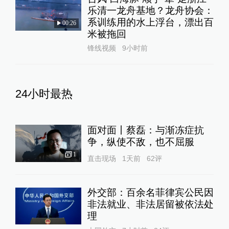
乐清一龙舟基地？龙舟协会：
系训练用的水上浮台，漂出百
00:26
米被拖回
锋线视频
9小时前
24小时最热
面对面丨蔡磊：与渐冻症抗
争，纵使不敌，也不屈服
1
直击现场
1天前
62
评
外交部：百余名菲律宾公民因
非法就业、非法居留被依法处
理